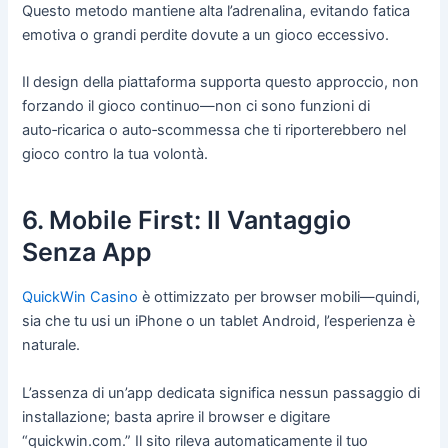
Questo metodo mantiene alta l’adrenalina, evitando fatica
emotiva o grandi perdite dovute a un gioco eccessivo.
Il design della piattaforma supporta questo approccio, non
forzando il gioco continuo—non ci sono funzioni di
auto‑ricarica o auto‑scommessa che ti riporterebbero nel
gioco contro la tua volontà.
6. Mobile First: Il Vantaggio
Senza App
QuickWin Casino
è ottimizzato per browser mobili—quindi,
sia che tu usi un iPhone o un tablet Android, l’esperienza è
naturale.
L’assenza di un’app dedicata significa nessun passaggio di
installazione; basta aprire il browser e digitare
“quickwin.com.” Il sito rileva automaticamente il tuo