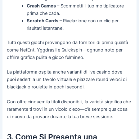
Crash Games
– Scommetti il tuo moltiplicatore
prima che cada.
Scratch Cards
– Rivelazione con un clic per
risultati istantanei.
Tutti questi giochi provengono da fornitori di prima qualità
come NetEnt, Yggdrasil e Quickspin—ognuno noto per
offrire grafica pulita e gioco fulmineo.
La piattaforma ospita anche varianti di live casino dove
puoi sederti a un tavolo virtuale e piazzare round veloci di
blackjack o roulette in pochi secondi.
Con oltre cinquemila titoli disponibili, la varietà significa che
raramente ti trovi in un vicolo cieco—c’è sempre qualcosa
di nuovo da provare durante la tua breve sessione.
3. Come Si Presenta una