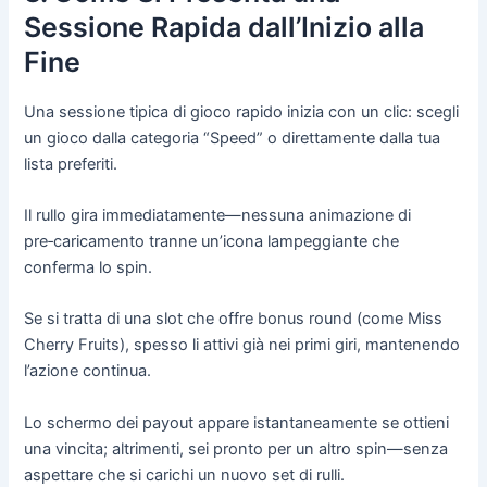
Sessione Rapida dall’Inizio alla
Fine
Una sessione tipica di gioco rapido inizia con un clic: scegli
un gioco dalla categoria “Speed” o direttamente dalla tua
lista preferiti.
Il rullo gira immediatamente—nessuna animazione di
pre‑caricamento tranne un’icona lampeggiante che
conferma lo spin.
Se si tratta di una slot che offre bonus round (come Miss
Cherry Fruits), spesso li attivi già nei primi giri, mantenendo
l’azione continua.
Lo schermo dei payout appare istantaneamente se ottieni
una vincita; altrimenti, sei pronto per un altro spin—senza
aspettare che si carichi un nuovo set di rulli.