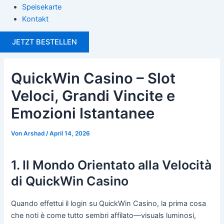
Speisekarte
Kontakt
JETZT BESTELLEN
QuickWin Casino – Slot
Veloci, Grandi Vincite e
Emozioni Istantanee
Von
Arshad
/
April 14, 2026
1. Il Mondo Orientato alla Velocità
di QuickWin Casino
Quando effettui il login su QuickWin Casino, la prima cosa
che noti è come tutto sembri affilato—visuals luminosi,