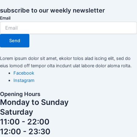
subscribe to our weekly newsletter
Email
Send
Lorem ipsum dolor sit amet, ekolor tolos alad iscing elit, sed do
eius lomod off tempor olta incdunt ulat labore dolor aloma rolta.
Facebook
Instagram
Opening Hours
Monday to Sunday
Saturday
11:00 - 22:00
12:00 - 23:30