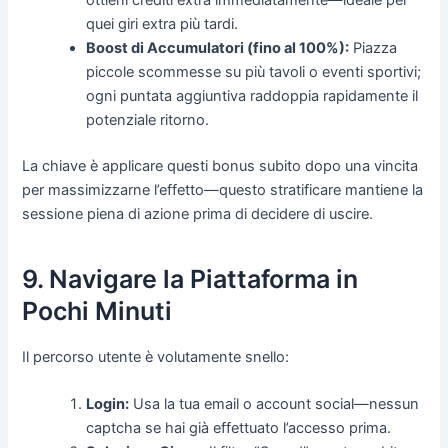
ottieni crediti extra immediatamente—ideale per
quei giri extra più tardi.
Boost di Accumulatori (fino al 100%):
Piazza
piccole scommesse su più tavoli o eventi sportivi;
ogni puntata aggiuntiva raddoppia rapidamente il
potenziale ritorno.
La chiave è applicare questi bonus subito dopo una vincita
per massimizzarne l’effetto—questo stratificare mantiene la
sessione piena di azione prima di decidere di uscire.
9. Navigare la Piattaforma in
Pochi Minuti
Il percorso utente è volutamente snello:
Login:
Usa la tua email o account social—nessun
captcha se hai già effettuato l’accesso prima.