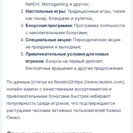
NetEnt, Microgaming и других;
Настольные игры:
Традиционные игры, такие
как покер, блэкджек и рулетка;
Бонусная программа:
Программа лояльности
с накопительными бонусами;
Специальные акции:
Периодические акции
на праздники и выходные;
Привлекательные условия для новых
игроков:
Бонусы на первый депозит,
бесплатные вращения и другие предложения.
По данным [статьи из Reuters](https://www.reuters.com),
онлайн-казино с качественным ассортиментом и
привлекательными бонусами быстрее набирают
популярность среди игроков, что подтверждается
растущими числами активных пользователей Казино
Пинко.