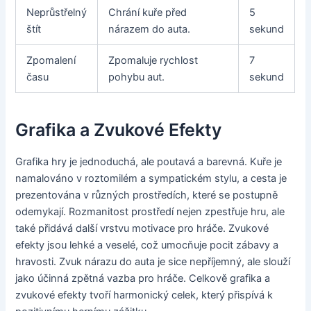
Neprůstřelný
Chrání kuře před
5
štít
nárazem do auta.
sekund
Zpomalení
Zpomaluje rychlost
7
času
pohybu aut.
sekund
Grafika a Zvukové Efekty
Grafika hry je jednoduchá, ale poutavá a barevná. Kuře je
namalováno v roztomilém a sympatickém stylu, a cesta je
prezentována v různých prostředích, které se postupně
odemykají. Rozmanitost prostředí nejen zpestřuje hru, ale
také přidává další vrstvu motivace pro hráče. Zvukové
efekty jsou lehké a veselé, což umocňuje pocit zábavy a
hravosti. Zvuk nárazu do auta je sice nepříjemný, ale slouží
jako účinná zpětná vazba pro hráče. Celkově grafika a
zvukové efekty tvoří harmonický celek, který přispívá k