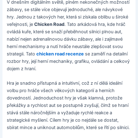
V dnešním digitálním světě, plném nekonečných možností
zábavy, se stále více objevují jednoduché, ale návykové
hry. Jednou z takových her, která si získala oblibu u široké
veřejnosti, je
Chicken Road
. Tato arkádová hra, kde hráč
ovládá kuře, které se snaží přeběhnout silnici plnou aut,
nabízí nejen adrenalinovou dávku zábavy, ale i zajímavé
herní mechanismy a nutí hráče neustále zlepšovat svou
strategii. Tato
chicken road recenze
se zaměří na detailní
rozbor hry, její herní mechaniky, grafiku, ovládání a celkový
dojem z hraní.
Hra je snadno přístupná a intuitivní, což z ní dělá ideální
volbu pro hráče všech věkových kategorií a herních
dovedností. Jednoduchost hry je však klamná, protože
překážky a rychlost aut se postupně zvyšují, čímž se hraní
stává stále náročnějším a vyžaduje rychlé reakce a
strategické myšlení. Cílem hry je co nejdále se dostat,
sbírat mince a uniknout automobilům, které se řítí po silnici.