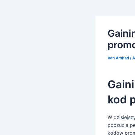
Gaini
promo
Von
Arshad
/
A
Gain
kod 
W dzisiejs
poczucia pe
kodów prom