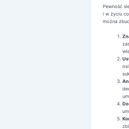
Pewność sie
i w życiu 
można zbud
Zn
za
wł
Us
os
su
An
de
umi
Do
um
Ko
zb