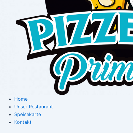
Home
Unser Restaurant
Speisekarte
Kontakt