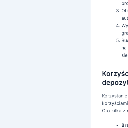
pr
Ot
au
Wy
gr
Bu
na
sie
Korzyśc
depozy
Korzystani
korzyściami
Oto kilka z 
Br