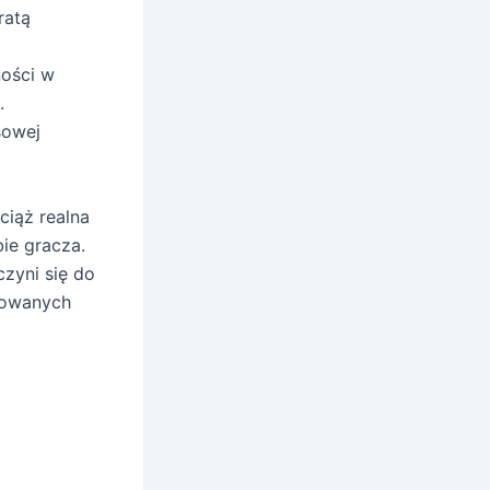
ratą
ości w
.
sowej
ciąż realna
ie gracza.
zyni się do
rowanych
o