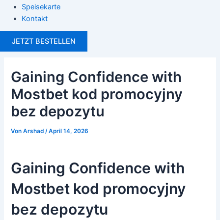
Speisekarte
Kontakt
JETZT BESTELLEN
Gaining Confidence with
Mostbet kod promocyjny
bez depozytu
Von
Arshad
/
April 14, 2026
Gaining Confidence with
Mostbet kod promocyjny
bez depozytu