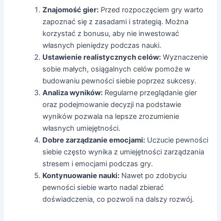
Znajomość gier:
Przed rozpoczęciem gry warto
zapoznać się z zasadami i strategią. Można
korzystać z bonusu, aby nie inwestować
własnych pieniędzy podczas nauki.
Ustawienie realistycznych celów:
Wyznaczenie
sobie małych, osiągalnych celów pomoże w
budowaniu pewności siebie poprzez sukcesy.
Analiza wyników:
Regularne przeglądanie gier
oraz podejmowanie decyzji na podstawie
wyników pozwala na lepsze zrozumienie
własnych umiejętności.
Dobre zarządzanie emocjami:
Uczucie pewności
siebie często wynika z umiejętności zarządzania
stresem i emocjami podczas gry.
Kontynuowanie nauki:
Nawet po zdobyciu
pewności siebie warto nadal zbierać
doświadczenia, co pozwoli na dalszy rozwój.