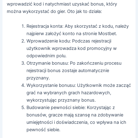
wprowadzić kod i natychmiast uzyskać bonus, który
można wykorzystać do gier. Oto jak to działa:
Rejestracja konta: Aby skorzystać z kodu, należy
najpierw założyć konto na stronie Mostbet.
Wprowadzenie kodu: Podczas rejestracji
użytkownik wprowadza kod promocyjny w
odpowiednim polu.
Otrzymanie bonusu: Po zakończeniu procesu
rejestracji bonus zostaje automatycznie
przyznany.
Wykorzystanie bonusu: Użytkownik może zacząć
grać na wybranych grach hazardowych,
wykorzystując przyznany bonus.
Budowanie pewności siebie: Korzystając z
bonusów, gracze mają szansę na zdobywanie
umiejętności i doświadczenia, co wpływa na ich
pewność siebie.