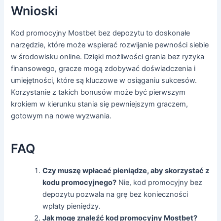
Wnioski
Kod promocyjny Mostbet bez depozytu to doskonałe
narzędzie, które może wspierać rozwijanie pewności siebie
w środowisku online. Dzięki możliwości grania bez ryzyka
finansowego, gracze mogą zdobywać doświadczenia i
umiejętności, które są kluczowe w osiąganiu sukcesów.
Korzystanie z takich bonusów może być pierwszym
krokiem w kierunku stania się pewniejszym graczem,
gotowym na nowe wyzwania.
FAQ
Czy muszę wpłacać pieniądze, aby skorzystać z
kodu promocyjnego?
Nie, kod promocyjny bez
depozytu pozwala na grę bez konieczności
wpłaty pieniędzy.
Jak mogę znaleźć kod promocyjny Mostbet?