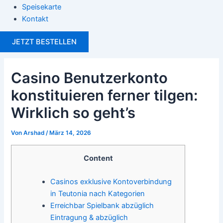
Speisekarte
Kontakt
JETZT BESTELLEN
Casino Benutzerkonto
konstituieren ferner tilgen:
Wirklich so geht’s
Von
Arshad
/
März 14, 2026
Content
Casinos exklusive Kontoverbindung
in Teutonia nach Kategorien
Erreichbar Spielbank abzüglich
Eintragung & abzüglich