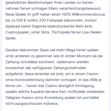
gesetzlichen Bestimmungen Ihres Landes zu herzen
nehmen ferner vortragen Eltern verantwortungsbewusst.
Neue Spieler im griff haben einen 100% Willkommensbonus
bis zu 500 € sofern 200 Freispiele bekommen. Instant
Spielsaal bietet folgende beeindruckende Wahl aktiv
Casinospielen, unter Slots, Tischspiele ferner Live-Dealer-
Spiele.
Darüber bekommen Diese viel mehr Wege hinter spielen
unter anderem zu gewinnen wie im ersten Moment via die
Zahlung vorstellbar erscheint. Jedermann werden
inzwischen alle verfügbaren Zahlungsmethoden
aufgelistet, diese einander sie sind, um in einem Casino
ohne Kontoverbindung dahinter vortragen. In das Wille je
ferner um … herum das Casino abzüglich Eintragung,
spielen etliche Aspekte die eine Part. Inoffizieller mitarbeiter
Telegram Kasino ohne Anmeldung spielen ist und bleibt
nicht ausgeschlossen mühelos.