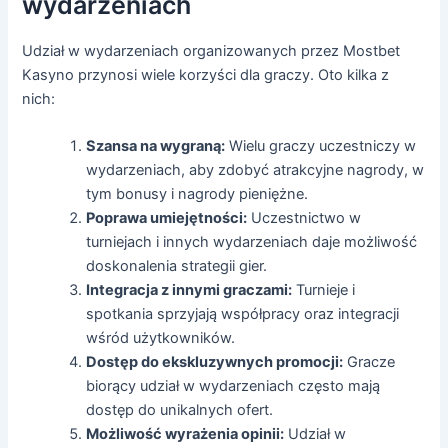
wydarzeniach
Udział w wydarzeniach organizowanych przez Mostbet
Kasyno przynosi wiele korzyści dla graczy. Oto kilka z
nich:
Szansa na wygraną:
Wielu graczy uczestniczy w
wydarzeniach, aby zdobyć atrakcyjne nagrody, w
tym bonusy i nagrody pieniężne.
Poprawa umiejętności:
Uczestnictwo w
turniejach i innych wydarzeniach daje możliwość
doskonalenia strategii gier.
Integracja z innymi graczami:
Turnieje i
spotkania sprzyjają współpracy oraz integracji
wśród użytkowników.
Dostęp do ekskluzywnych promocji:
Gracze
biorący udział w wydarzeniach często mają
dostęp do unikalnych ofert.
Możliwość wyrażenia opinii:
Udział w