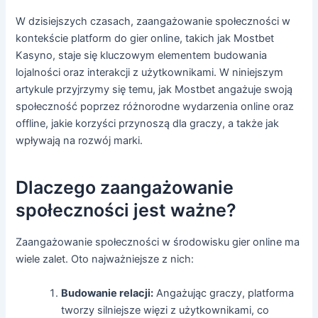
W dzisiejszych czasach, zaangażowanie społeczności w
kontekście platform do gier online, takich jak Mostbet
Kasyno, staje się kluczowym elementem budowania
lojalności oraz interakcji z użytkownikami. W niniejszym
artykule przyjrzymy się temu, jak Mostbet angażuje swoją
społeczność poprzez różnorodne wydarzenia online oraz
offline, jakie korzyści przynoszą dla graczy, a także jak
wpływają na rozwój marki.
Dlaczego zaangażowanie
społeczności jest ważne?
Zaangażowanie społeczności w środowisku gier online ma
wiele zalet. Oto najważniejsze z nich:
Budowanie relacji:
Angażując graczy, platforma
tworzy silniejsze więzi z użytkownikami, co