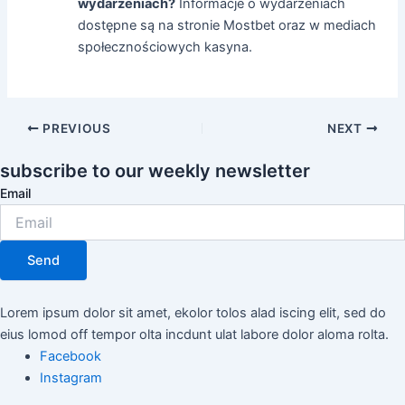
wydarzeniach?
Informacje o wydarzeniach
dostępne są na stronie Mostbet oraz w mediach
społecznościowych kasyna.
PREVIOUS
NEXT
subscribe to our weekly newsletter
Email
Send
Lorem ipsum dolor sit amet, ekolor tolos alad iscing elit, sed do
eius lomod off tempor olta incdunt ulat labore dolor aloma rolta.
Facebook
Instagram