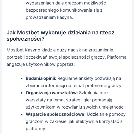
wydarzeniach daje graczom możliwość
bezpośredniego komunikowania się z
prowadzeniem kasyna.
Jak Mostbet wykonuje działania na rzecz
społeczności?
Mostbet Kasyno kładzie duży nacisk na zrozumienie
potrzeb i oczekiwań swojej społeczności graczy. Platforma
angażuje użytkowników poprzez:
Badania opinii:
Regularne ankiety pozwalają na
zbieranie informacji na temat preferencji graczy.
Organizacja warsztatów:
Szkolenia oraz
warsztaty na temat strategii gier pomagają
użytkownikom w rozwijaniu swoich umiejętności.
Wsparcie społecznościowe:
Udzielanie pomocy
graczom w zakresie, jak efektywnie korzystać z
platformy.