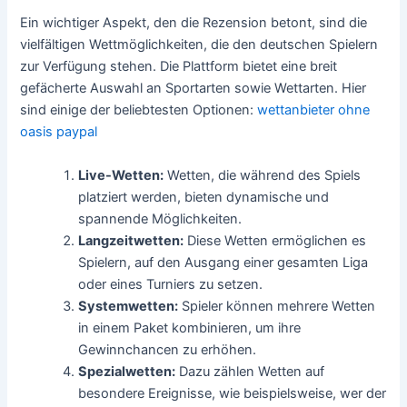
Ein wichtiger Aspekt, den die Rezension betont, sind die
vielfältigen Wettmöglichkeiten, die den deutschen Spielern
zur Verfügung stehen. Die Plattform bietet eine breit
gefächerte Auswahl an Sportarten sowie Wettarten. Hier
sind einige der beliebtesten Optionen:
wettanbieter ohne
oasis paypal
Live-Wetten:
Wetten, die während des Spiels
platziert werden, bieten dynamische und
spannende Möglichkeiten.
Langzeitwetten:
Diese Wetten ermöglichen es
Spielern, auf den Ausgang einer gesamten Liga
oder eines Turniers zu setzen.
Systemwetten:
Spieler können mehrere Wetten
in einem Paket kombinieren, um ihre
Gewinnchancen zu erhöhen.
Spezialwetten:
Dazu zählen Wetten auf
besondere Ereignisse, wie beispielsweise, wer der