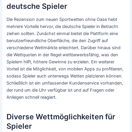
deutsche Spieler
Die Rezension zum neuen Sportwetten ohne Oase hebt
mehrere Vorteile hervor, die deutsche Spieler in Betracht
ziehen sollten. Zunächst einmal bietet die Plattform eine
benutzerfreundliche Oberfläche, die den Zugriff auf
verschiedene Wettmärkte erleichtert. Darüber hinaus sind
die Wettquoten in der Regel wettbewerbsfähig, was den
Spielern hilft, höhere Gewinne zu erzielen. Ein weiterer
Vorteil ist die Möglichkeit, von mobilen Apps zu profitieren,
sodass Spieler auch unterwegs Wetten platzieren können.
Schließlich ist ein umfassender Kundenservice vorhanden,
der rund um die Uhr verfügbar ist und auf Fragen oder
Anliegen schnell reagiert.
Diverse Wettmöglichkeiten für
Spieler