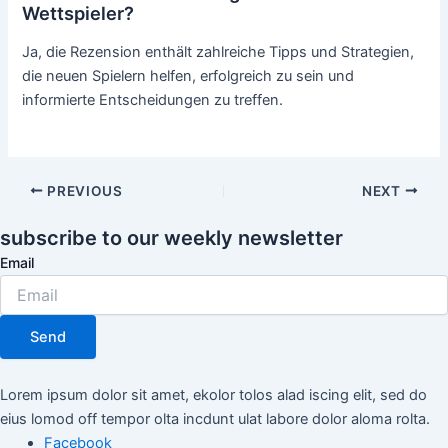
Wettspieler?
Ja, die Rezension enthält zahlreiche Tipps und Strategien,
die neuen Spielern helfen, erfolgreich zu sein und
informierte Entscheidungen zu treffen.
PREVIOUS
NEXT
subscribe to our weekly newsletter
Email
Send
Lorem ipsum dolor sit amet, ekolor tolos alad iscing elit, sed do
eius lomod off tempor olta incdunt ulat labore dolor aloma rolta.
Facebook