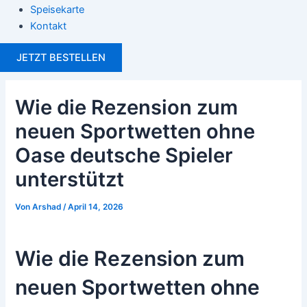
Speisekarte
Kontakt
JETZT BESTELLEN
Wie die Rezension zum
neuen Sportwetten ohne
Oase deutsche Spieler
unterstützt
Von
Arshad
/
April 14, 2026
Wie die Rezension zum
neuen Sportwetten ohne