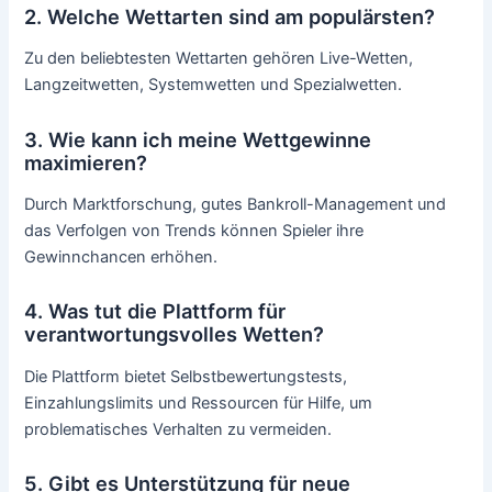
2. Welche Wettarten sind am populärsten?
Zu den beliebtesten Wettarten gehören Live-Wetten,
Langzeitwetten, Systemwetten und Spezialwetten.
3. Wie kann ich meine Wettgewinne
maximieren?
Durch Marktforschung, gutes Bankroll-Management und
das Verfolgen von Trends können Spieler ihre
Gewinnchancen erhöhen.
4. Was tut die Plattform für
verantwortungsvolles Wetten?
Die Plattform bietet Selbstbewertungstests,
Einzahlungslimits und Ressourcen für Hilfe, um
problematisches Verhalten zu vermeiden.
5. Gibt es Unterstützung für neue