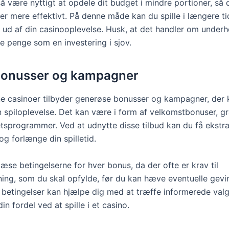
å være nyttigt at opdele dit budget i mindre portioner, så 
er mere effektivt. På denne måde kan du spille i længere ti
ud af din casinooplevelse. Husk, at det handler om underh
e penge som en investering i sjov.
bonusser og kampagner
e casinoer tilbyder generøse bonusser og kampagner, der 
n spiloplevelse. Det kan være i form af velkomstbonuser, gr
tetsprogrammer. Ved at udnytte disse tilbud kan du få ekstr
g forlænge din spilletid.
læse betingelserne for hver bonus, da der ofte er krav til
ing, som du skal opfylde, før du kan hæve eventuelle gevin
e betingelser kan hjælpe dig med at træffe informerede val
n fordel ved at spille i et casino.