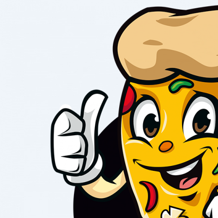
Zum
Post
Inhalt
navigation
springen