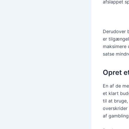
afslappet sp
Derudover bø
er tilgængel
maksimere d
satse mindre
Opret et
En af de me
et klart bud
til at bruge,
overskrider
af gambling