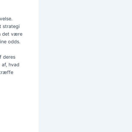
velse.
t strategi
n det være
ine odds.
f deres
d af, hvad
 træffe