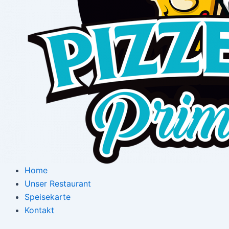
Home
Unser Restaurant
Speisekarte
Kontakt