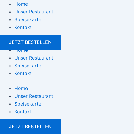
Home
Unser Restaurant
Speisekarte
Kontakt
JETZT BESTELLEN
Home
Unser Restaurant
Speisekarte
Kontakt
Home
Unser Restaurant
Speisekarte
Kontakt
JETZT BESTELLEN