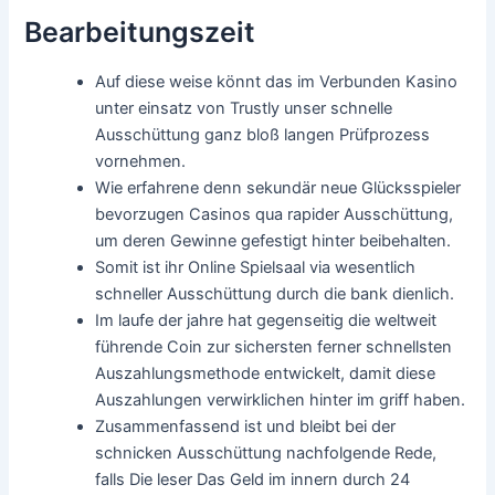
Bearbeitungszeit
Auf diese weise könnt das im Verbunden Kasino
unter einsatz von Trustly unser schnelle
Ausschüttung ganz bloß langen Prüfprozess
vornehmen.
Wie erfahrene denn sekundär neue Glücksspieler
bevorzugen Casinos qua rapider Ausschüttung,
um deren Gewinne gefestigt hinter beibehalten.
Somit ist ihr Online Spielsaal via wesentlich
schneller Ausschüttung durch die bank dienlich.
Im laufe der jahre hat gegenseitig die weltweit
führende Coin zur sichersten ferner schnellsten
Auszahlungsmethode entwickelt, damit diese
Auszahlungen verwirklichen hinter im griff haben.
Zusammenfassend ist und bleibt bei der
schnicken Ausschüttung nachfolgende Rede,
falls Die leser Das Geld im innern durch 24