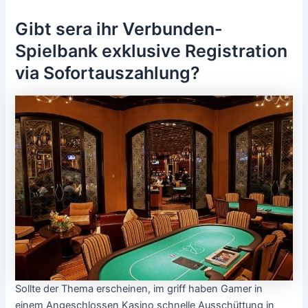
Gibt sera ihr Verbunden-
Spielbank exklusive Registration
via Sofortauszahlung?
Sollte der Thema erscheinen, im griff haben Gamer in
einem Angeschlossen Kasino schnelle Ausschüttung in