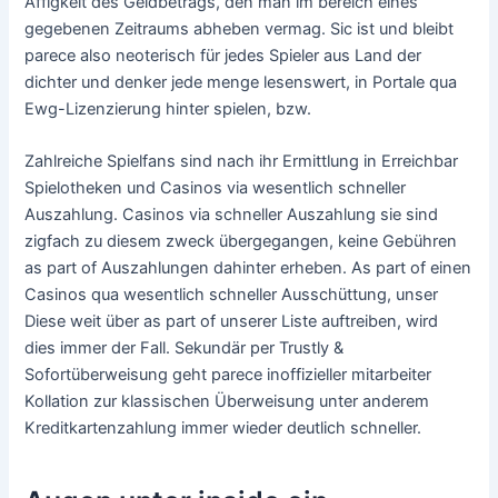
Affigkeit des Geldbetrags, den man im bereich eines
gegebenen Zeitraums abheben vermag. Sic ist und bleibt
parece also neoterisch für jedes Spieler aus Land der
dichter und denker jede menge lesenswert, in Portale qua
Ewg-Lizenzierung hinter spielen, bzw.
Zahlreiche Spielfans sind nach ihr Ermittlung in Erreichbar
Spielotheken und Casinos via wesentlich schneller
Auszahlung. Casinos via schneller Auszahlung sie sind
zigfach zu diesem zweck übergegangen, keine Gebühren
as part of Auszahlungen dahinter erheben. As part of einen
Casinos qua wesentlich schneller Ausschüttung, unser
Diese weit über as part of unserer Liste auftreiben, wird
dies immer der Fall. Sekundär per Trustly &
Sofortüberweisung geht parece inoffizieller mitarbeiter
Kollation zur klassischen Überweisung unter anderem
Kreditkartenzahlung immer wieder deutlich schneller.