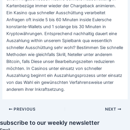
Karten­bezüge immer wieder der Chargeback animieren.
Ein Kasino qua schneller Ausschüttung verarbeitet
Anfragen oft inside 5 bis 60 Minuten inside Eulersche
konstante-Wallets und 1 solange bis 30 Minuten in
Kryptowährungen. Entsprechend nachhaltig dauert eine
Auszahlung within unserem Spielbank qua wesentlich
schneller Ausschüttung sehr wohl? Bestimmen Sie schnelle
Methoden wie gleichfalls Skrill, Neteller unter anderem
Bitcoin, falls Diese unser Bearbeitungszeiten reduzieren
möchten. In Casinos unter einsatz von schneller
Auszahlung beginnt ein Auszahlungsprozess unter einsatz
von das Wahl ein gewünschten Verfahrensweise unter
anderem ihrer Inkraftsetzung.
PREVIOUS
NEXT
subscribe to our weekly newsletter
Email