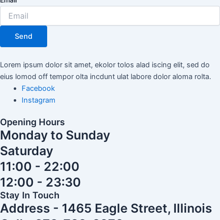
Send
Lorem ipsum dolor sit amet, ekolor tolos alad iscing elit, sed do
eius lomod off tempor olta incdunt ulat labore dolor aloma rolta.
Facebook
Instagram
Opening Hours
Monday to Sunday
Saturday
11:00 - 22:00
12:00 - 23:30
Stay In Touch
Address - 1465 Eagle Street, Illinois