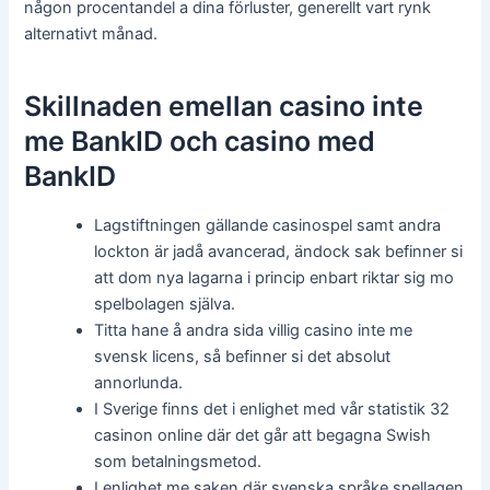
någon procentandel a dina förluster, generellt vart rynk
alternativt månad.
Skillnaden emellan casino inte
me BankID och casino med
BankID
Lagstiftningen gällande casinospel samt andra
lockton är jadå avancerad, ändock sak befinner si
att dom nya lagarna i princip enbart riktar sig mo
spelbolagen själva.
Titta hane å andra sida villig casino inte me
svensk licens, så befinner si det absolut
annorlunda.
I Sverige finns det i enlighet med vår statistik 32
casinon online där det går att begagna Swish
som betalningsmetod.
I enlighet me saken där svenska språke spellagen