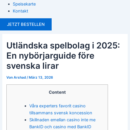
Speisekarte
Kontakt
JETZT BESTELLEN
Utländska spelbolag i 2025:
En nybörjarguide före
svenska lirar
Von
Arshad
/
März 13, 2026
Content
Våra experters favorit casino
tillsammans svensk koncession
Skillnaden emellan casino inte me
BankID och casino med BankID