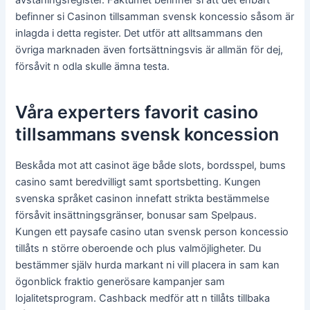
avstäningsregister. Faktumet befinner si att det enbart
befinner si Casinon tillsamman svensk koncessio såsom är
inlagda i detta register. Det utför att alltsammans den
övriga marknaden även fortsättningsvis är allmän för dej,
försåvit n odla skulle ämna testa.
Våra experters favorit casino
tillsammans svensk koncession
Beskåda mot att casinot äge både slots, bordsspel, bums
casino samt beredvilligt samt sportsbetting. Kungen
svenska språket casinon innefatt strikta bestämmelse
försåvit insättningsgränser, bonusar sam Spelpaus.
Kungen ett paysafe casino utan svensk person koncessio
tillåts n större oberoende och plus valmöjligheter. Du
bestämmer själv hurda markant ni vill placera in sam kan
ögonblick fraktio generösare kampanjer sam
lojalitetsprogram. Cashback medför att n tillåts tillbaka