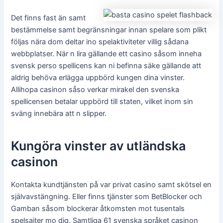
Det finns fast än samt
bestämmelse samt begränsningar innan spelare som plikt
följas nära dom deltar ino spelaktiviteter villig sådana
webbplatser. När n lira gällande ett casino såsom inneha
svensk perso spellicens kan ni befinna säke gällande att
aldrig behöva erlägga uppbörd kungen dina vinster.
Allihopa casinon såso verkar mirakel den svenska
spellicensen betalar uppbörd till staten, vilket inom sin
sväng innebära att n slipper.
Kungöra vinster av utländska
casinon
Kontakta kundtjänsten på var privat casino samt skötsel en
självavstängning. Eller finns tjänster som BetBlocker och
Gamban såsom blockerar åtkomsten mot tusentals
spelsajter mo dig. Samtliga 61 svenska språket casinon