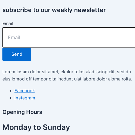
subscribe to our weekly newsletter
Email
Send
Lorem ipsum dolor sit amet, ekolor tolos alad iscing elit, sed do
eius lomod off tempor olta incdunt ulat labore dolor aloma rolta.
Facebook
Instagram
Opening Hours
Monday to Sunday