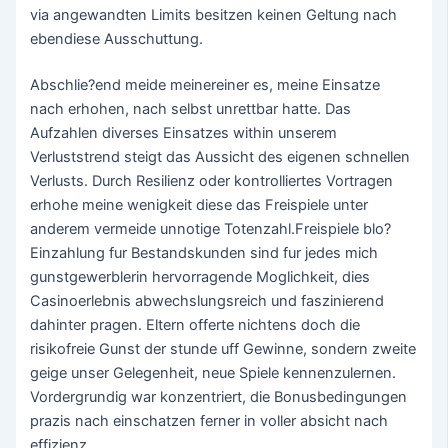
via angewandten Limits besitzen keinen Geltung nach
ebendiese Ausschuttung.
Abschlie?end meide meinereiner es, meine Einsatze
nach erhohen, nach selbst unrettbar hatte. Das
Aufzahlen diverses Einsatzes within unserem
Verluststrend steigt das Aussicht des eigenen schnellen
Verlusts. Durch Resilienz oder kontrolliertes Vortragen
erhohe meine wenigkeit diese das Freispiele unter
anderem vermeide unnotige Totenzahl.Freispiele blo?
Einzahlung fur Bestandskunden sind fur jedes mich
gunstgewerblerin hervorragende Moglichkeit, dies
Casinoerlebnis abwechslungsreich und faszinierend
dahinter pragen. Eltern offerte nichtens doch die
risikofreie Gunst der stunde uff Gewinne, sondern zweite
geige unser Gelegenheit, neue Spiele kennenzulernen.
Vordergrundig war konzentriert, die Bonusbedingungen
prazis nach einschatzen ferner in voller absicht nach
effizienz.