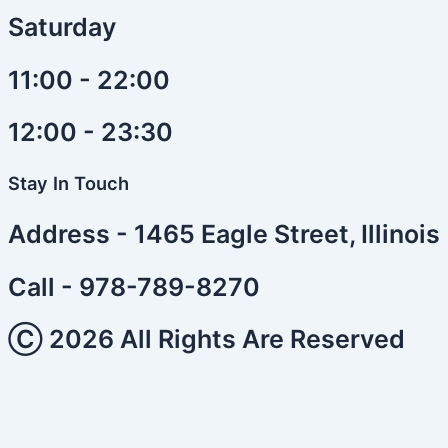
Saturday
11:00 - 22:00
12:00 - 23:30
Stay In Touch
Address - 1465 Eagle Street, Illinois
Call - 978-789-8270
Ⓒ 2026 All Rights Are Reserved