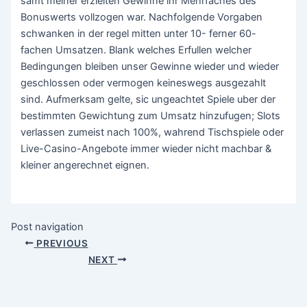
samt meiner erzielten Gewinne ihr Mehrfaches des
Bonuswerts vollzogen war. Nachfolgende Vorgaben
schwanken in der regel mitten unter 10- ferner 60-
fachen Umsatzen. Blank welches Erfullen welcher
Bedingungen bleiben unser Gewinne wieder und wieder
geschlossen oder vermogen keineswegs ausgezahlt
sind. Aufmerksam gelte, sic ungeachtet Spiele uber der
bestimmten Gewichtung zum Umsatz hinzufugen; Slots
verlassen zumeist nach 100%, wahrend Tischspiele oder
Live-Casino-Angebote immer wieder nicht machbar &
kleiner angerechnet eignen.
Post navigation
PREVIOUS
NEXT