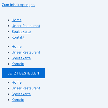
Zum Inhalt springen
Home
Unser Restaurant
Speisekarte
Kontakt
Home
Unser Restaurant
Speisekarte
Kontakt
JETZT BESTELLEN
Home
Unser Restaurant
Speisekarte
Kontakt