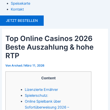
Speisekarte
Kontakt
JETZT BESTELLEN
Top Online Casinos 2026
Beste Auszahlung & hohe
RTP
Von
Arshad
/
März 11, 2026
Content
Lizenzierte Ernährer
Spielerschutz:
Online Spielbank über
Sofortüberweisung 2026 –