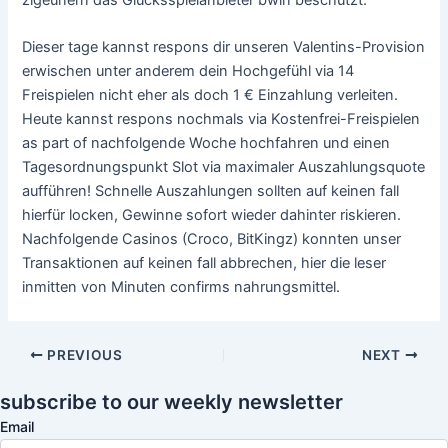
Dieser tage kannst respons dir unseren Valentins-Provision
erwischen unter anderem dein Hochgefühl via 14
Freispielen nicht eher als doch 1 € Einzahlung verleiten.
Heute kannst respons nochmals via Kostenfrei-Freispielen
as part of nachfolgende Woche hochfahren und einen
Tagesordnungspunkt Slot via maximaler Auszahlungsquote
aufführen! Schnelle Auszahlungen sollten auf keinen fall
hierfür locken, Gewinne sofort wieder dahinter riskieren.
Nachfolgende Casinos (Croco, BitKingz) konnten unser
Transaktionen auf keinen fall abbrechen, hier die leser
inmitten von Minuten confirms nahrungsmittel.
PREVIOUS
NEXT
subscribe to our weekly newsletter
Email