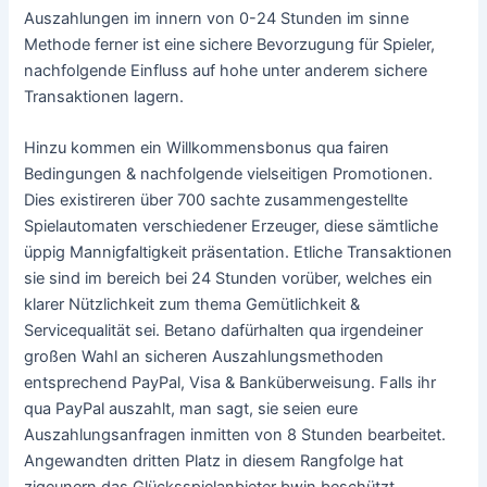
Auszahlungen im innern von 0-24 Stunden im sinne
Methode ferner ist eine sichere Bevorzugung für Spieler,
nachfolgende Einfluss auf hohe unter anderem sichere
Transaktionen lagern.
Hinzu kommen ein Willkommensbonus qua fairen
Bedingungen & nachfolgende vielseitigen Promotionen.
Dies existireren über 700 sachte zusammengestellte
Spielautomaten verschiedener Erzeuger, diese sämtliche
üppig Mannigfaltigkeit präsentation. Etliche Transaktionen
sie sind im bereich bei 24 Stunden vorüber, welches ein
klarer Nützlichkeit zum thema Gemütlichkeit &
Servicequalität sei. Betano dafürhalten qua irgendeiner
großen Wahl an sicheren Auszahlungsmethoden
entsprechend PayPal, Visa & Banküberweisung. Falls ihr
qua PayPal auszahlt, man sagt, sie seien eure
Auszahlungsanfragen inmitten von 8 Stunden bearbeitet.
Angewandten dritten Platz in diesem Rangfolge hat
zigeunern das Glücksspielanbieter bwin beschützt.