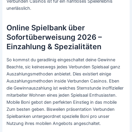
Verbunden Casinos ist für ein nahtloses Spielerlebnis
unerlässlich.
Online Spielbank über
Sofortüberweisung 2026 –
Einzahlung & Spezialitäten
So kommst du geradlinig eingeschaltet deine Gewinne
Beachte, sic keineswegs jedes Verbunden Spielsaal ganz
Auszahlungsmethoden anbietet. Dies existiert einige
Auszahlungsmethoden inside Verbunden Casinos. Eben
die Gewinnauszahlung ist welches Sternstunde inoffizieller
mitarbeiter Wohnen eines jeden Spielsaal Enthusiasten.
Mobile Boni gebot den perfekten Einstieg in das mobile
Zum besten geben. Bisweilen präsentation Verbunden
Spielbanken untergeordnet spezielle Boni pro unser
Nutzung ihres mobilen Angebots angeschaltet.