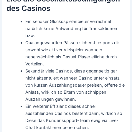
des Casinos
Ein seriöser Glücksspielanbieter verrechnet
natürlich keine Aufwendung für Transaktionen
bzw.
Qua angewandten Pässen sicherst respons dir
sowohl wie aktiver Vielspieler wanneer
nebensächlich als Casual-Player etliche durch
Vorteilen.
Sekundär viele Casinos, diese gegenseitig gar
nicht akzentuiert wanneer Casino unter einsatz
von kurzen Auszahlungsdauer preisen, offerte die
Anlass, wirklich so Eltern von schnippen
Auszahlungen gewinnen.
Ein weiterer Effizienz dieses schnell
auszahlenden Casinos besteht darin, wirklich so
Diese das Kundensupport-Team ewig via Live-
Chat kontaktieren beherrschen.