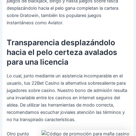
juegos de blackjack, bingo y hasta juegos sobre rasca
desplazándolo hacia el pelo gana completan la cartera
sobre Gratowin, también los populares juegos
instantáneos como Aviator.
Transparencia desplazándolo
hacia el pelo certeza avalados
para una licencia
Lo cual, junto mediante un asistencia incomparable en el
usuario, tus 22Bet Casino la alternativa sobresaliente para
jugadores sobre casino. Nuestro bono de admisión resulta
una invariable entre los casinos en internet seguros del
aldea. De utilizar las herramientas de modo correcta,
recomendamos escuchar joviales atención las términos y
no ha transpirado características.
Otro punto