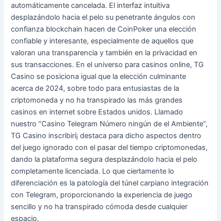
automáticamente cancelada.
El interfaz intuitiva
desplazándolo hacia el pelo su penetrante ángulos con
confianza blockchain hacen de CoinPoker una elección
confiable y interesante, especialmente de aquellos que
valoran una transparencia y también en la privacidad en
sus transacciones. En el universo para casinos online, TG
Casino se posiciona igual que la elección culminante
acerca de 2024, sobre todo para entusiastas de la
criptomoneda y no ha transpirado las más grandes
casinos en internet sobre Estados unidos. Llamado
nuestro “Casino Telegram Número ningún de el Ambiente”,
TG Casino inscribirí¡ destaca para dicho aspectos dentro
del juego ignorado con el pasar del tiempo criptomonedas,
dando la plataforma segura desplazándolo hacia el pelo
completamente licenciada. Lo que ciertamente lo
diferenciación es la patologí­a del túnel carpiano integración
con Telegram, proporcionando la experiencia de juego
sencillo y no ha transpirado cómoda desde cualquier
espacio.