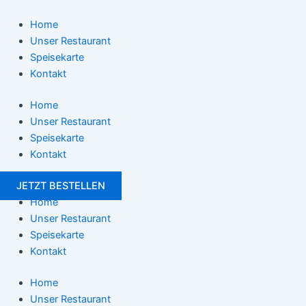
Zum
Post
Inhalt
navigation
Home
springen
Unser Restaurant
Speisekarte
Kontakt
Home
Unser Restaurant
Speisekarte
Kontakt
JETZT BESTELLEN
Home
Unser Restaurant
Speisekarte
Kontakt
Home
Unser Restaurant