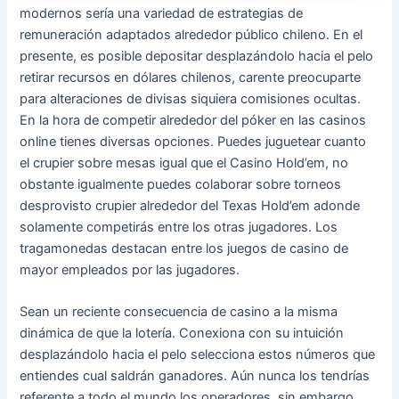
modernos serí­a una variedad de estrategias de
remuneración adaptados alrededor público chileno. En el
presente, es posible depositar desplazándolo hacia el pelo
retirar recursos en dólares chilenos, carente preocuparte
para alteraciones de divisas siquiera comisiones ocultas.
En la hora de competir alrededor del póker en las casinos
online tienes diversas opciones. Puedes juguetear cuanto
el crupier sobre mesas igual que el Casino Hold’em, no
obstante igualmente puedes colaborar sobre torneos
desprovisto crupier alrededor del Texas Hold’em adonde
solamente competirás entre los otras jugadores. Los
tragamonedas destacan entre los juegos de casino de
mayor empleados por las jugadores.
Sean un reciente consecuencia de casino a la misma
dinámica de que la lotería. Conexiona con su intuición
desplazándolo hacia el pelo selecciona estos números que
entiendes cual saldrán ganadores. Aún nunca los tendrí­as
referente a todo el mundo los operadores, sin embargo