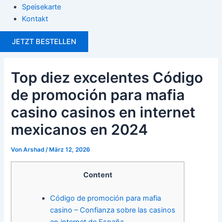
Speisekarte
Kontakt
JETZT BESTELLEN
Top diez excelentes Código
de promoción para mafia
casino casinos en internet
mexicanos en 2024
Von
Arshad
/
März 12, 2026
Content
Código de promoción para mafia
casino – Confianza sobre las casinos