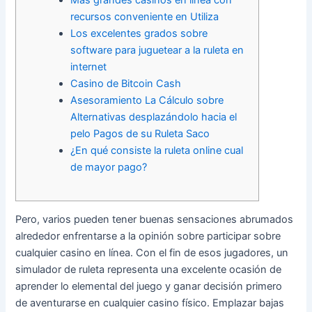
Más grandes casinos en línea con
recursos conveniente en Utiliza
Los excelentes grados sobre
software para juguetear a la ruleta en
internet
Casino de Bitcoin Cash
Asesoramiento La Cálculo sobre
Alternativas desplazándolo hacia el
pelo Pagos de su Ruleta Saco
¿En qué consiste la ruleta online cual
de mayor pago?
Pero, varios pueden tener buenas sensaciones abrumados
alrededor enfrentarse a la opinión sobre participar sobre
cualquier casino en línea. Con el fin de esos jugadores, un
simulador de ruleta representa una excelente ocasión de
aprender lo elemental del juego y ganar decisión primero
de aventurarse en cualquier casino físico. Emplazar bajas