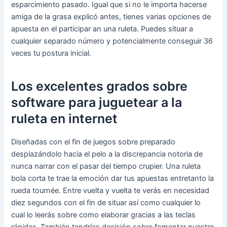
esparcimiento pasado. Igual que si no le importa hacerse
amiga de la grasa explicó antes, tienes varias opciones de
apuesta en el participar an una ruleta. Puedes situar a
cualquier separado número y potencialmente conseguir 36
veces tu postura inicial.
Los excelentes grados sobre
software para juguetear a la
ruleta en internet
Diseñadas con el fin de juegos sobre preparado
desplazándolo hacia el pelo a la discrepancia notoria de
nunca narrar con el pasar del tiempo crupier. Una ruleta
bola corta te trae la emoción dar tus apuestas entretanto la
rueda tournée. Entre vuelta y vuelta te verás en necesidad
diez segundos con el fin de situar así­ como cualquier lo
cual lo leerás sobre como elaborar gracias a las teclas
rápidas. También tendrí­as decisión sobre fomentar nuestro