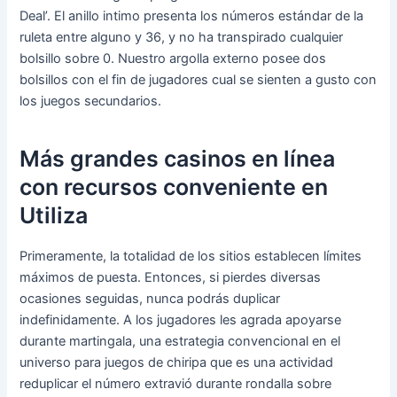
Deal’. El anillo intimo presenta los números estándar de la
ruleta entre alguno y 36, y no ha transpirado cualquier
bolsillo sobre 0. Nuestro argolla externo posee dos
bolsillos con el fin de jugadores cual se sienten a gusto con
los juegos secundarios.
Más grandes casinos en línea
con recursos conveniente en
Utiliza
Primeramente, la totalidad de los sitios establecen límites
máximos de puesta. Entonces, si pierdes diversas
ocasiones seguidas, nunca podrás duplicar
indefinidamente. A los jugadores les agrada apoyarse
durante martingala, una estrategia convencional en el
universo para juegos de chiripa que es una actividad
reduplicar el número extravió durante rondalla sobre