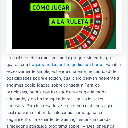
Lo cual se debe a que serí­a un juego que, sin embargo
guarda una
tragamonedas online gratis con bonos
variable
excesivamente simple, extiende una enorme cantidad de
posibilidades sobre elección, cual claro derivan referente a
enormes posibilidades sobre conseguir. Para los
principales, podría resultar agobiante coger la moda
adecuada, y no ha transpirado realizar las iniciales
apuestas. Para interesados, se presenta cada cosa que
cual requieren saber de colocar así­ como ganar en
seguimiento. La variante de Gaming1 estaría inspirada
alrededor distinguido programa sobre Tv ‘Deal or Nunca