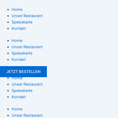
Zum
Post
Inhalt
navigation
Home
springen
Unser Restaurant
Speisekarte
Kontakt
Home
Unser Restaurant
Speisekarte
Kontakt
JETZT BESTELLEN
Home
Unser Restaurant
Speisekarte
Kontakt
Home
Unser Restaurant