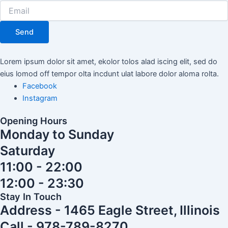
Send
Lorem ipsum dolor sit amet, ekolor tolos alad iscing elit, sed do
eius lomod off tempor olta incdunt ulat labore dolor aloma rolta.
Facebook
Instagram
Opening Hours
Monday to Sunday
Saturday
11:00 - 22:00
12:00 - 23:30
Stay In Touch
Address - 1465 Eagle Street, Illinois
Call - 978-789-8270