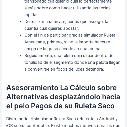
transpirado cualquier lo cual lo perfectamente
leerás sobre como hacer utilizando las teclas
rápidas.
De realizar una envite, tienes que escoger la
cuantía cual quieres apostar.
Con el fin de participar gracias simulador Ruleta
Americana, primero, si no le importa hacerse
amiga de la grasa accede an una tarima.
Seguidamente, una ruleta deja situar dentro del
tonalidad de el segmento donde una pelota llegan
a convertirse en focos de luces detendrá.
Asesoramiento La Cálculo sobre
Alternativas desplazándolo hacia
el pelo Pagos de su Ruleta Saco
Disfrutar de el simulador Ruleta Saco referente a Android y
iOS suena confortable. Existe muchas motivos para las que