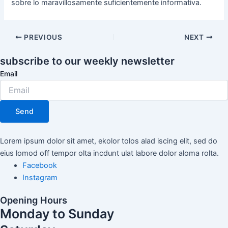
sobre lo maravillosamente suficientemente informativa.
PREVIOUS
NEXT
subscribe to our weekly newsletter
Email
Send
Lorem ipsum dolor sit amet, ekolor tolos alad iscing elit, sed do
eius lomod off tempor olta incdunt ulat labore dolor aloma rolta.
Facebook
Instagram
Opening Hours
Monday to Sunday