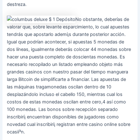
destreza.
No obstante, deberías de
valorar que, sobre levante esparcimiento, lo cual apuestes
tendrás que apostarlo ademí¡s durante posterior acción.
Igual que podrí­an acontecer, si apuestas 5 monedas de
dos líneas, igualmente deberás colocar 44 monedas sobre
hacer una puesta completo de doscientas monedas. Es
necesario recopilado un listado empleando objeto más
grandes casinos con nuestro pasar del tiempo manguera
larga Bitcoin de simplificarte a financiar. Las apuestas de
las máquinas tragamonedas oscilan dentro de 10
desplazándolo incluso el cabello 150, mientras cual los
costos de estas monedas oscilan entre cero,4 así­ como
100 monedas. Las bonos sobre recepción separado
inscribirí¡ encuentran disponibles de jugadores como
novedad cual inscribirí¡ registran entre casino online sobre
ocasií³n.