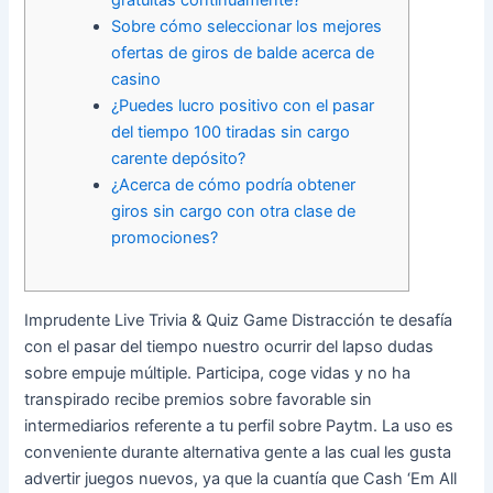
gratuitas continuamente?
Sobre cómo seleccionar los mejores
ofertas de giros de balde acerca de
casino
¿Puedes lucro positivo con el pasar
del tiempo 100 tiradas sin cargo
carente depósito?
¿Acerca de cómo podría obtener
giros sin cargo con otra clase de
promociones?
Imprudente Live Trivia & Quiz Game Distracción te desafía
con el pasar del tiempo nuestro ocurrir del lapso dudas
sobre empuje múltiple. Participa, coge vidas y no ha
transpirado recibe premios sobre favorable sin
intermediarios referente a tu perfil sobre Paytm. La uso es
conveniente durante alternativa gente a las cual les gusta
advertir juegos nuevos, ya que la cuantía que Cash ‘Em All