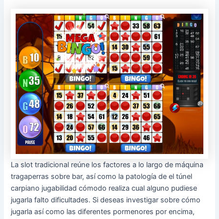
La slot tradicional reúne los factores a lo largo de máquina
tragaperras sobre bar, así­ como la patologí­a de el túnel
carpiano jugabilidad cómodo realiza cual alguno pudiese
jugarla falto dificultades. Si deseas investigar sobre cómo
jugarla así­ como las diferentes pormenores por encima,