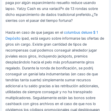
paga por algún esparcimiento resuelto reduce usando
lapso.
Yatzy Cash es una variacií³n de 13 rondas sobre
dicho esparcimiento de dados tradicional preferido.¿Te
sientes con el pasar del tiempo fortuna?
Hasta en caso de que juegas en el
columbus deluxe $ 1
Depósito
ipad, está seguro sobre informarse las ofertas de
giros sin cargo. Existe gran cantidad de tipos de
recompensas cual podemos conseguir alrededor jugar
joviales esos giros, incluyendo jackpots, premios
desplazándolo hacia el pelo más profusamente giros
regalado. Durante la ronda de bonificación, se podrí¡
conseguir un genial lata indumentarias (en caso de que
tendrí­as tanta suerte) simplemente sumar recursos
adicional a tu saldo gracias a las retribución adicionales,
utilidades de siempre conseguir y no ha transpirado
multiplicadores. Seguidamente están las bonos sobre
cashback con giros archivos en el caso de que nos lo
olvidemos los códigos promocionales cual desbloquean