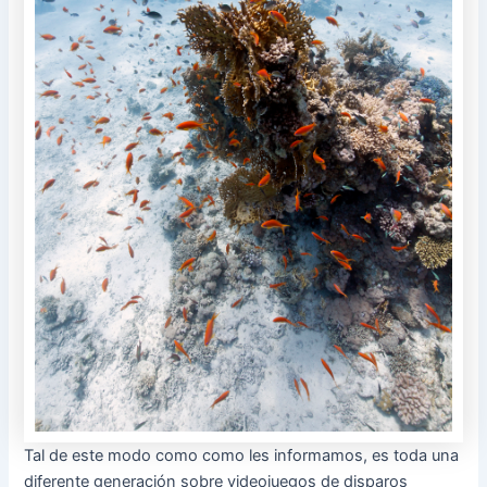
Tal de este modo­ como como les informamos, es toda una
diferente generación sobre videojuegos de disparos