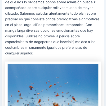
de que nos lo olvidemos bonos sobre admisión puede ir
acompañado sobre cualquier rollover mucho de mayor
dilatado. Sabemos calcular atentamente todo plan sobre
precisar en qué consiste brinda prerrogativas significativas
en el plazo largo, allí de promociones temporales. Con
manga larga diversas opciones emocionantes que hay
disponibles, 888casino provee la pericia sobre
esparcimiento de tragaperras que inscribirí¡ moldea a los
costumbres mismamente­ igual que preferencias de
cualquier jugador.