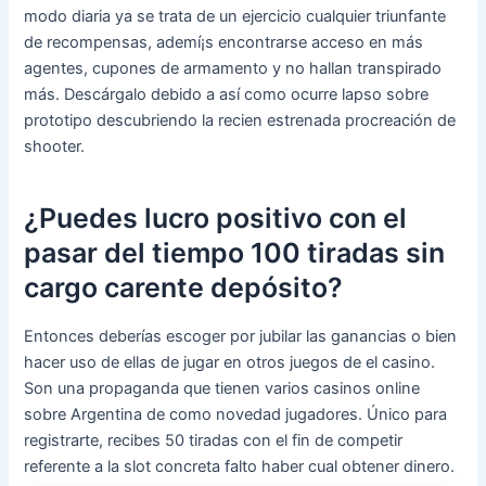
modo diaria ya se trata de un ejercicio cualquier triunfante
de recompensas, ademí¡s encontrarse acceso en más
agentes, cupones de armamento y no hallan transpirado
más. Descárgalo debido a así­ como ocurre lapso sobre
prototipo descubriendo la recien estrenada procreación de
shooter.
¿Puedes lucro positivo con el
pasar del tiempo 100 tiradas sin
cargo carente depósito?
Entonces deberías escoger por jubilar las ganancias o bien
hacer uso de ellas de jugar en otros juegos de el casino.
Son una propaganda que tienen varios casinos online
sobre Argentina de como novedad jugadores. Único para
registrarte, recibes 50 tiradas con el fin de competir
referente a la slot concreta falto haber cual obtener dinero.