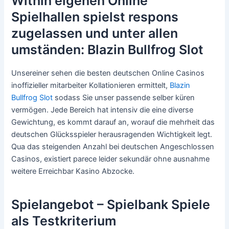
Within eigenen Online
Spielhallen spielst respons
zugelassen und unter allen
umständen: Blazin Bullfrog Slot
Unsereiner sehen die besten deutschen Online Casinos
inoffizieller mitarbeiter Kollationieren ermittelt,
Blazin
Bullfrog Slot
sodass Sie unser passende selber küren
vermögen. Jede Bereich hat intensiv die eine diverse
Gewichtung, es kommt darauf an, worauf die mehrheit das
deutschen Glücksspieler herausragenden Wichtigkeit legt.
Qua das steigenden Anzahl bei deutschen Angeschlossen
Casinos, existiert parece leider sekundär ohne ausnahme
weitere Erreichbar Kasino Abzocke.
Spielangebot – Spielbank Spiele
als Testkriterium