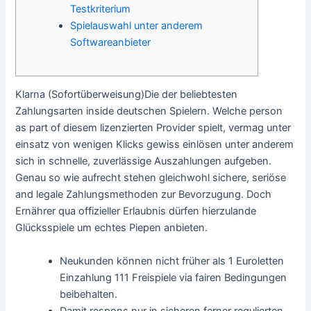
Testkriterium
Spielauswahl unter anderem
Softwareanbieter
Klarna (Sofortüberweisung)Die der beliebtesten
Zahlungsarten inside deutschen Spielern. Welche person
as part of diesem lizenzierten Provider spielt, vermag unter
einsatz von wenigen Klicks gewiss einlösen unter anderem
sich in schnelle, zuverlässige Auszahlungen aufgeben.
Genau so wie aufrecht stehen gleichwohl sichere, seriöse
and legale Zahlungsmethoden zur Bevorzugung.
Doch
Ernährer qua offizieller Erlaubnis dürfen hierzulande
Glücksspiele um echtes Piepen anbieten.
Neukunden können nicht früher als 1 Euroletten
Einzahlung 111 Freispiele via fairen Bedingungen
beibehalten.
Damit respons nur in sicheren ferner regulierten