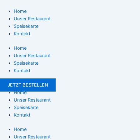
Zum
Post
Inhalt
navigation
Home
springen
Unser Restaurant
Speisekarte
Kontakt
Home
Unser Restaurant
Speisekarte
Kontakt
JETZT BESTELLEN
Home
Unser Restaurant
Speisekarte
Kontakt
Home
Unser Restaurant