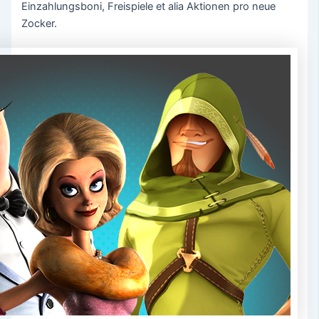
Einzahlungsboni, Freispiele et alia Aktionen pro neue
Zocker.