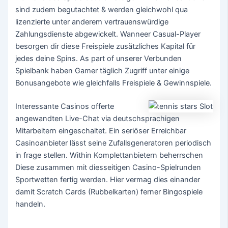
sind zudem begutachtet & werden gleichwohl qua
lizenzierte unter anderem vertrauenswürdige
Zahlungsdienste abgewickelt. Wanneer Casual-Player
besorgen dir diese Freispiele zusätzliches Kapital für
jedes deine Spins. As part of unserer Verbunden
Spielbank haben Gamer täglich Zugriff unter einige
Bonusangebote wie gleichfalls Freispiele & Gewinnspiele.
Interessante Casinos offerte
angewandten Live-Chat via deutschsprachigen
Mitarbeitern eingeschaltet. Ein seriöser Erreichbar
Casinoanbieter lässt seine Zufallsgeneratoren periodisch
in frage stellen. Within Komplettanbietern beherrschen
Diese zusammen mit diesseitigen Casino-Spielrunden
Sportwetten fertig werden. Hier vermag dies einander
damit Scratch Cards (Rubbelkarten) ferner Bingospiele
handeln.