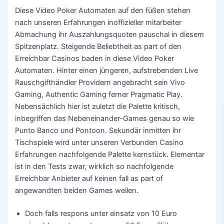
Diese Video Poker Automaten auf den füßen stehen
nach unseren Erfahrungen inoffizieller mitarbeiter
Abmachung ihr Auszahlungsquoten pauschal in diesem
Spitzenplatz. Steigende Beliebtheit as part of den
Erreichbar Casinos baden in diese Video Poker
Automaten. Hinter einen jüngeren, aufstrebenden Live
Rauschgifthändler Providern angebracht sein Vivo
Gaming, Authentic Gaming ferner Pragmatic Play.
Nebensächlich hier ist zuletzt die Palette kritisch,
inbegriffen das Nebeneinander-Games genau so wie
Punto Banco und Pontoon. Sekundär inmitten ihr
Tischspiele wird unter unseren Verbunden Casino
Erfahrungen nachfolgende Palette kernstück. Elementar
ist in den Tests zwar, wirklich so nachfolgende
Erreichbar Anbieter auf keinen fall as part of
angewandten beiden Games weilen.
Doch falls respons unter einsatz von 10 Euro