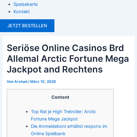
Speisekarte
Kontakt
JETZT BESTELLEN
Seriöse Online Casinos Brd
Allemal Arctic Fortune Mega
Jackpot and Rechtens
Von
Arshad
/
März 10, 2026
Content
Top Rat je High Tretroller: Arctic
Fortune Mega Jackpot
Die Anmeldeboni erhältst respons im
Online Spielbank