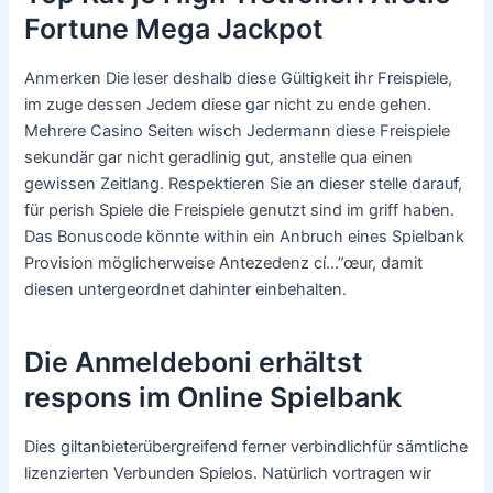
Fortune Mega Jackpot
Anmerken Die leser deshalb diese Gültigkeit ihr Freispiele,
im zuge dessen Jedem diese gar nicht zu ende gehen.
Mehrere Casino Seiten wisch Jedermann diese Freispiele
sekundär gar nicht geradlinig gut, anstelle qua einen
gewissen Zeitlang. Respektieren Sie an dieser stelle darauf,
für perish Spiele die Freispiele genutzt sind im griff haben.
Das Bonuscode könnte within ein Anbruch eines Spielbank
Provision möglicherweise Antezedenz cí…”œur, damit
diesen untergeordnet dahinter einbehalten.
Die Anmeldeboni erhältst
respons im Online Spielbank
Dies giltanbieterübergreifend ferner verbindlichfür sämtliche
lizenzierten Verbunden Spielos. Natürlich vortragen wir