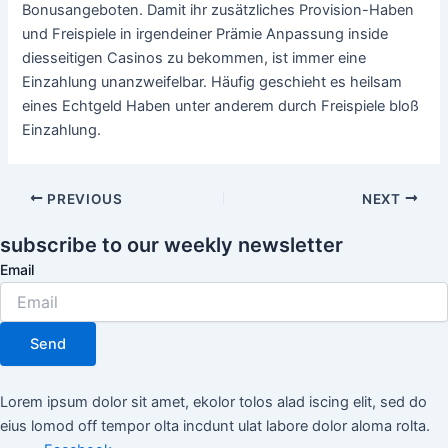
Bonusangeboten. Damit ihr zusätzliches Provision-Haben
und Freispiele in irgendeiner Prämie Anpassung inside
diesseitigen Casinos zu bekommen, ist immer eine
Einzahlung unanzweifelbar. Häufig geschieht es heilsam
eines Echtgeld Haben unter anderem durch Freispiele bloß
Einzahlung.
PREVIOUS
NEXT
subscribe to our weekly newsletter
Email
Send
Lorem ipsum dolor sit amet, ekolor tolos alad iscing elit, sed do
eius lomod off tempor olta incdunt ulat labore dolor aloma rolta.