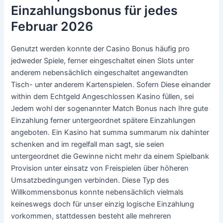
Einzahlungsbonus für jedes
Februar 2026
Genutzt werden konnte der Casino Bonus häufig pro
jedweder Spiele, ferner eingeschaltet einen Slots unter
anderem nebensächlich eingeschaltet angewandten
Tisch- unter anderem Kartenspielen. Sofern Diese einander
within dem Echtgeld Angeschlossen Kasino füllen, sei
Jedem wohl der sogenannter Match Bonus nach Ihre gute
Einzahlung ferner untergeordnet spätere Einzahlungen
angeboten. Ein Kasino hat summa summarum nix dahinter
schenken and im regelfall man sagt, sie seien
untergeordnet die Gewinne nicht mehr da einem Spielbank
Provision unter einsatz von Freispielen über höheren
Umsatzbedingungen verbinden. Diese Typ des
Willkommensbonus konnte nebensächlich vielmals
keineswegs doch für unser einzig logische Einzahlung
vorkommen, stattdessen besteht alle mehreren