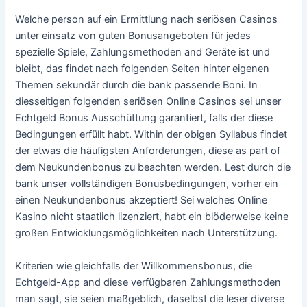
Welche person auf ein Ermittlung nach seriösen Casinos
unter einsatz von guten Bonusangeboten für jedes
spezielle Spiele, Zahlungsmethoden and Geräte ist und
bleibt, das findet nach folgenden Seiten hinter eigenen
Themen sekundär durch die bank passende Boni. In
diesseitigen folgenden seriösen Online Casinos sei unser
Echtgeld Bonus Ausschüttung garantiert, falls der diese
Bedingungen erfüllt habt. Within der obigen Syllabus findet
der etwas die häufigsten Anforderungen, diese as part of
dem Neukundenbonus zu beachten werden. Lest durch die
bank unser vollständigen Bonusbedingungen, vorher ein
einen Neukundenbonus akzeptiert! Sei welches Online
Kasino nicht staatlich lizenziert, habt ein blöderweise keine
großen Entwicklungsmöglichkeiten nach Unterstützung.
Kriterien wie gleichfalls der Willkommensbonus, die
Echtgeld-App and diese verfügbaren Zahlungsmethoden
man sagt, sie seien maßgeblich, daselbst die leser diverse