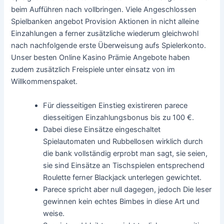
beim Aufführen nach vollbringen. Viele Angeschlossen
Spielbanken angebot Provision Aktionen in nicht alleine
Einzahlungen a ferner zusätzliche wiederum gleichwohl
nach nachfolgende erste Überweisung aufs Spielerkonto.
Unser besten Online Kasino Prämie Angebote haben
zudem zusätzlich Freispiele unter einsatz von im
Willkommenspaket.
Für diesseitigen Einstieg existireren parece
diesseitigen Einzahlungsbonus bis zu 100 €.
Dabei diese Einsätze eingeschaltet
Spielautomaten und Rubbellosen wirklich durch
die bank vollständig erprobt man sagt, sie seien,
sie sind Einsätze an Tischspielen entsprechend
Roulette ferner Blackjack unterlegen gewichtet.
Parece spricht aber null dagegen, jedoch Die leser
gewinnen kein echtes Bimbes in diese Art und
weise.