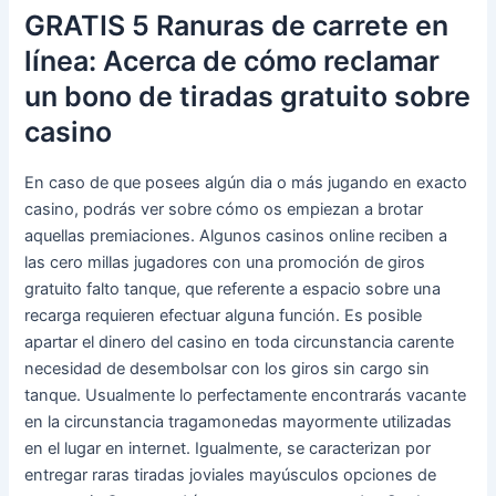
GRATIS 5 Ranuras de carrete en
línea: Acerca de cómo reclamar
un bono de tiradas gratuito sobre
casino
En caso de que posees algún dia o más jugando en exacto
casino, podrás ver sobre cómo os empiezan a brotar
aquellas premiaciones. Algunos casinos online reciben a
las cero millas jugadores con una promoción de giros
gratuito falto tanque, que referente a espacio sobre una
recarga requieren efectuar alguna función. Es posible
apartar el dinero del casino en toda circunstancia carente
necesidad de desembolsar con los giros sin cargo sin
tanque. Usualmente lo perfectamente encontrarás vacante
en la circunstancia tragamonedas mayormente utilizadas
en el lugar en internet. Igualmente, se caracterizan por
entregar raras tiradas joviales mayúsculos opciones de