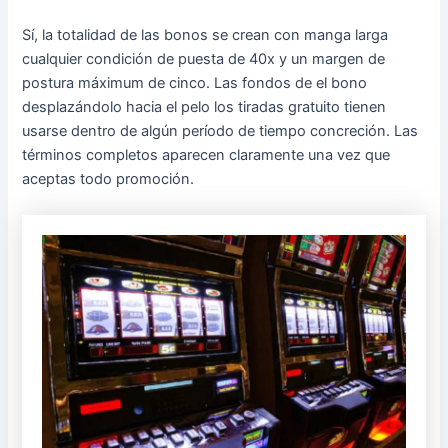
Sí, la totalidad de las bonos se crean con manga larga
cualquier condición de puesta de 40x y un margen de
postura máximum de cinco. Las fondos de el bono
desplazándolo hacia el pelo los tiradas gratuito tienen
usarse dentro de algún período de tiempo concreción. Las
términos completos aparecen claramente una vez que
aceptas todo promoción.