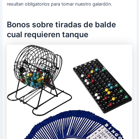
resultan obligatorios para tomar nuestro galardón.
Bonos sobre tiradas de balde
cual requieren tanque