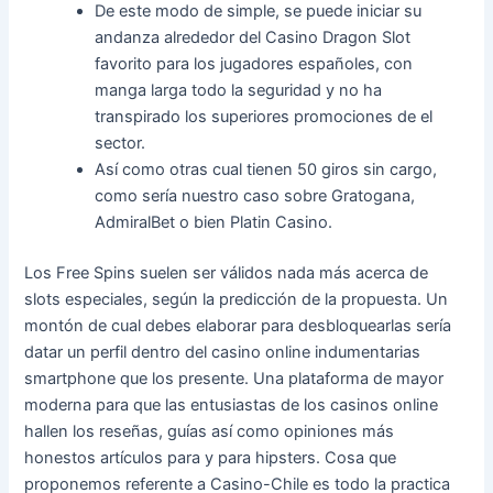
De este modo de simple, se puede iniciar su
andanza alrededor del Casino Dragon Slot
favorito para los jugadores españoles, con
manga larga todo la seguridad y no ha
transpirado los superiores promociones de el
sector.
Así­ como otras cual tienen 50 giros sin cargo,
como serí­a nuestro caso sobre Gratogana,
AdmiralBet o bien Platin Casino.
Los Free Spins suelen ser válidos nada más acerca de
slots especiales, según la predicción de la propuesta. Un
montón de cual debes elaborar para desbloquearlas serí­a
datar un perfil dentro del casino online indumentarias
smartphone que los presente. Una plataforma de mayor
moderna para que las entusiastas de los casinos online
hallen los reseñas, guías así­ como opiniones más
honestos artículos para y para hipsters. Cosa que
proponemos referente a Casino-Chile es todo la practica