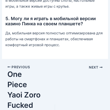
В мобильной версии доступны слоты, настольные
игры, а также живые игры с крупье.
5. Могу ли я играть в мобильной версии
казино Пинка на своем планшете?
Да, мобильная версия полностью оптимизирована для
работы на смартфонах и планшетах, обеспечивая
комфортный игровой процесс.
PREVIOUS
NEXT
One
Piece
Yaoi Zoro
Fucked