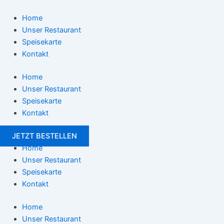
Zum
Post
Inhalt
navigation
Home
springen
Unser Restaurant
Speisekarte
Kontakt
Home
Unser Restaurant
Speisekarte
Kontakt
JETZT BESTELLEN
Home
Unser Restaurant
Speisekarte
Kontakt
Home
Unser Restaurant