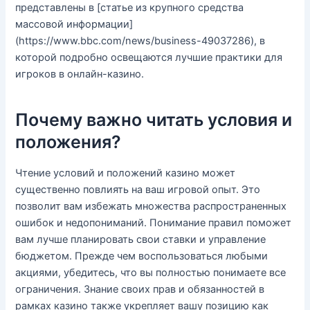
представлены в [статье из крупного средства
массовой информации]
(https://www.bbc.com/news/business-49037286), в
которой подробно освещаются лучшие практики для
игроков в онлайн-казино.
Почему важно читать условия и
положения?
Чтение условий и положений казино может
существенно повлиять на ваш игровой опыт. Это
позволит вам избежать множества распространенных
ошибок и недопониманий. Понимание правил поможет
вам лучше планировать свои ставки и управление
бюджетом. Прежде чем воспользоваться любыми
акциями, убедитесь, что вы полностью понимаете все
ограничения. Знание своих прав и обязанностей в
рамках казино также укрепляет вашу позицию как