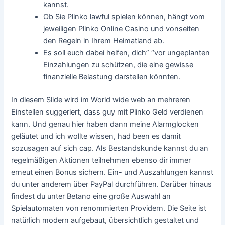
kannst.
Ob Sie Plinko lawful spielen können, hängt vom
jeweiligen Plinko Online Casino und vonseiten
den Regeln in Ihrem Heimatland ab.
Es soll euch dabei helfen, dich” “vor ungeplanten
Einzahlungen zu schützen, die eine gewisse
finanzielle Belastung darstellen könnten.
In diesem Slide wird im World wide web an mehreren
Einstellen suggeriert, dass guy mit Plinko Geld verdienen
kann. Und genau hier haben dann meine Alarmglocken
geläutet und ich wollte wissen, had been es damit
sozusagen auf sich cap. Als Bestandskunde kannst du an
regelmäßigen Aktionen teilnehmen ebenso dir immer
erneut einen Bonus sichern. Ein- und Auszahlungen kannst
du unter anderem über PayPal durchführen. Darüber hinaus
findest du unter Betano eine große Auswahl an
Spielautomaten von renommierten Providern. Die Seite ist
natürlich modern aufgebaut, übersichtlich gestaltet und