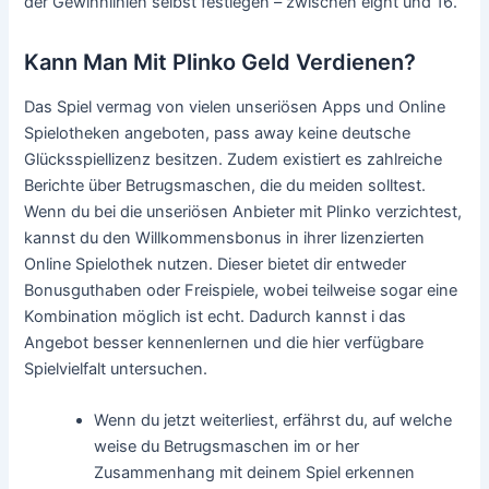
der Gewinnlinien selbst festlegen – zwischen eight und 16.
Kann Man Mit Plinko Geld Verdienen?
Das Spiel vermag von vielen unseriösen Apps und Online
Spielotheken angeboten, pass away keine deutsche
Glücksspiellizenz besitzen. Zudem existiert es zahlreiche
Berichte über Betrugsmaschen, die du meiden solltest.
Wenn du bei die unseriösen Anbieter mit Plinko verzichtest,
kannst du den Willkommensbonus in ihrer lizenzierten
Online Spielothek nutzen. Dieser bietet dir entweder
Bonusguthaben oder Freispiele, wobei teilweise sogar eine
Kombination möglich ist echt. Dadurch kannst i das
Angebot besser kennenlernen und die hier verfügbare
Spielvielfalt untersuchen.
Wenn du jetzt weiterliest, erfährst du, auf welche
weise du Betrugsmaschen im or her
Zusammenhang mit deinem Spiel erkennen