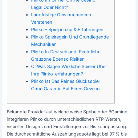
Legal Oder Nicht?
Langfristige Gewinnchancen
Verstehen
Plinko – Spielprinzip & Erfahrungen
Plinko Spielregeln Und Grundlegende
Mechaniken
Plinko In Deutschland: Rechtliche
Grauzone Ebenso Risiken
Q: Was Sagen Wirkliche Spieler Über
Ihre Plinko-erfahrungen?
Plinko Ist Das Reines Glücksspiel
Ohne Garantie Auf Einen Gewinn
Bekannte Provider auf welche weise Spribe oder BGaming
integrieren Plinko durch unterschiedlichen RTP-Werten,
visuellen Designs und Einstellungen zur Risikoanpassung.
Die durchschnittliche Auszahlungsquote liegt bei 97 % bis