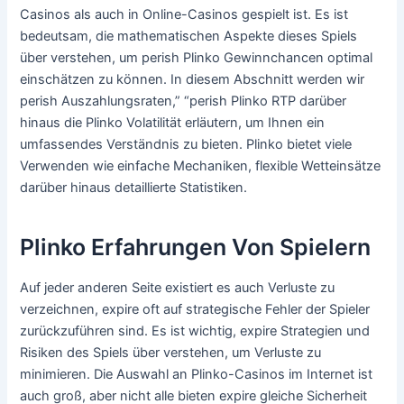
Casinos als auch in Online-Casinos gespielt ist. Es ist
bedeutsam, die mathematischen Aspekte dieses Spiels
über verstehen, um perish Plinko Gewinnchancen optimal
einschätzen zu können. In diesem Abschnitt werden wir
perish Auszahlungsraten,” “perish Plinko RTP darüber
hinaus die Plinko Volatilität erläutern, um Ihnen ein
umfassendes Verständnis zu bieten. Plinko bietet viele
Verwenden wie einfache Mechaniken, flexible Wetteinsätze
darüber hinaus detaillierte Statistiken.
Plinko Erfahrungen Von Spielern
Auf jeder anderen Seite existiert es auch Verluste zu
verzeichnen, expire oft auf strategische Fehler der Spieler
zurückzuführen sind. Es ist wichtig, expire Strategien und
Risiken des Spiels über verstehen, um Verluste zu
minimieren. Die Auswahl an Plinko-Casinos im Internet ist
auch groß, aber nicht alle bieten expire gleiche Sicherheit