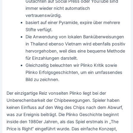
Gutachten auf Social Press oder YouTube sind
immer wieder nicht automatisch
vertrauenswürdig.
basiert auf einer Pyramide, expire über mehrere
Stifte verfügt.
Die Anwendung von lokalen Banküberweisungen
in Thailand ebenso Vietnam wird ebenfalls positiv
hervorgehoben, weil dies eine bequeme Methode
für Einzahlungen darstellt.
Gleichzeitig beleuchten wir Plinko Kritik sowie
Plinko Erfolgsgeschichten, um ein umfassendes
Bild zu zeichnen.
Der einzigartige Reiz vonseiten Plinko liegt bei der
Unberechenbarkeit der Chipbewegungen. Spieler haben
keinen Einfluss auf den Weg des Chips nach dem Abwurf,
was zur Ereignis beiträgt. Die Plinko Geschichte beginnt
inside den 1980er Jahren, als das Spiel erstmals in „The
Price is Right“ eingeführt wurde. Das einfache Konzept,