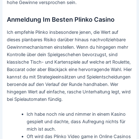
hohe Gewinne versprochen sein.
Anmeldung Im Besten Plinko Casino
Ich empfehle Plinko insbesondere jenen, die Wert auf
dieses planbares Risiko darüber hinaus nachvollziehbare
Gewinnmechanismen einstellen. Wenn du hingegen mehr
Kontrolle über dein Spielgeschehen bevorzugst, sind
klassische Tisch- und Kartenspiele auf welche art Roulette,
Baccarat oder aber Blackjack eine hervorragende Wahl. Hier
kannst du mit Strategieeinsätzen und Spielentscheidungen
beroende auf den Verlauf der Runde handhaben. Wer
hingegen Wert auf einfache, rasche Unterhaltung legt, wird
bei Spielautomaten fündig.
Ich habe noch nie und nimmer in einem Kasino
gespielt und dachte, dass Aufregung nichts für
mich ist auch.
Oft wird das Plinko Video game in Online Casinos