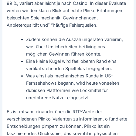
99 %, variiert aber leicht je nach Casino. In dieser Evaluate
werfen wir den klaren Blick auf echte Plinko Erfahrungen,
beleuchten Spielmechanik, Gewinnchancen,
Anbieterqualität und” “häufige Fehlerquellen.
Zudem können die Auszahlungsraten variieren,
was über Unsicherheiten bei living area
möglichen Gewinnen führen könnte.
Eine kleine Kugel wird feel oberen Rand eins
vertikal stehenden Spielfelds freigegeben.
Was einst als mechanisches Runde in US-
Fernsehshows begann, wird heute vonseiten
dubiosen Plattformen wie Lockmittel für
unerfahrene Nutzer eingesetzt.
Es ist ratsam, einander über die RTP-Werte der
verschiedenen Plinko-Varianten zu informieren, o fundierte
Entscheidungen pimpern zu können. Plinko ist ein
faszinierendes Glücksspiel, das sowohl in physischen