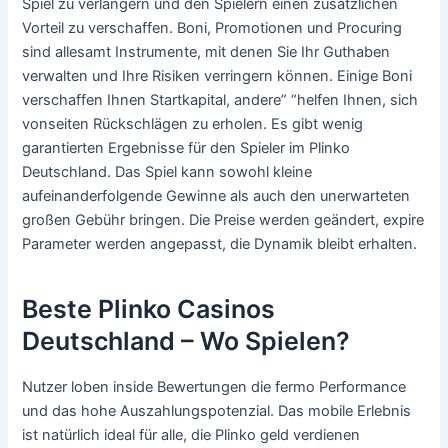
Spiel zu verlängern und den Spielern einen zusätzlichen
Vorteil zu verschaffen. Boni, Promotionen und Procuring
sind allesamt Instrumente, mit denen Sie Ihr Guthaben
verwalten und Ihre Risiken verringern können. Einige Boni
verschaffen Ihnen Startkapital, andere” “helfen Ihnen, sich
vonseiten Rückschlägen zu erholen. Es gibt wenig
garantierten Ergebnisse für den Spieler im Plinko
Deutschland. Das Spiel kann sowohl kleine
aufeinanderfolgende Gewinne als auch den unerwarteten
großen Gebühr bringen. Die Preise werden geändert, expire
Parameter werden angepasst, die Dynamik bleibt erhalten.
Beste Plinko Casinos
Deutschland – Wo Spielen?
Nutzer loben inside Bewertungen die fermo Performance
und das hohe Auszahlungspotenzial. Das mobile Erlebnis
ist natürlich ideal für alle, die Plinko geld verdienen