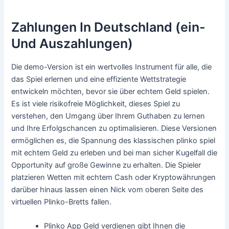
Zahlungen In Deutschland (ein-
Und Auszahlungen)
Die demo-Version ist ein wertvolles Instrument für alle, die
das Spiel erlernen und eine effiziente Wettstrategie
entwickeln möchten, bevor sie über echtem Geld spielen.
Es ist viele risikofreie Möglichkeit, dieses Spiel zu
verstehen, den Umgang über Ihrem Guthaben zu lernen
und Ihre Erfolgschancen zu optimalisieren. Diese Versionen
ermöglichen es, die Spannung des klassischen plinko spiel
mit echtem Geld zu erleben und bei man sicher Kugelfall die
Opportunity auf große Gewinne zu erhalten. Die Spieler
platzieren Wetten mit echtem Cash oder Kryptowährungen
darüber hinaus lassen einen Nick vom oberen Seite des
virtuellen Plinko-Bretts fallen.
Plinko App Geld verdienen gibt Ihnen die