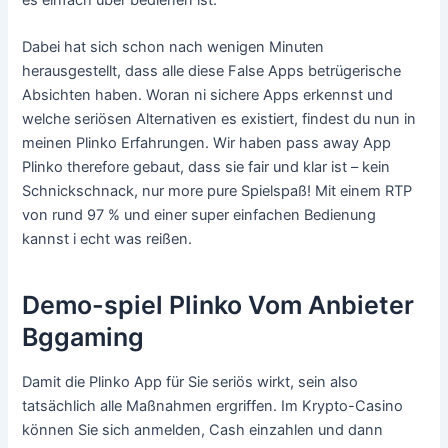
es einfach über bedienen ist.
Dabei hat sich schon nach wenigen Minuten
herausgestellt, dass alle diese False Apps betrügerische
Absichten haben. Woran ni sichere Apps erkennst und
welche seriösen Alternativen es existiert, findest du nun in
meinen Plinko Erfahrungen. Wir haben pass away App
Plinko therefore gebaut, dass sie fair und klar ist – kein
Schnickschnack, nur more pure Spielspaß! Mit einem RTP
von rund 97 % und einer super einfachen Bedienung
kannst i echt was reißen.
Demo-spiel Plinko Vom Anbieter
Bggaming
Damit die Plinko App für Sie seriös wirkt, sein also
tatsächlich alle Maßnahmen ergriffen. Im Krypto-Casino
können Sie sich anmelden, Cash einzahlen und dann