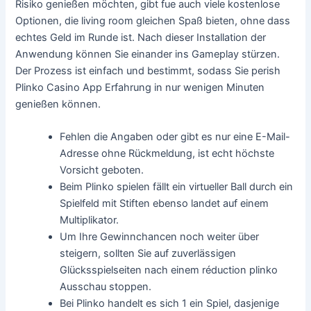
Risiko genießen möchten, gibt fue auch viele kostenlose
Optionen, die living room gleichen Spaß bieten, ohne dass
echtes Geld im Runde ist. Nach dieser Installation der
Anwendung können Sie einander ins Gameplay stürzen.
Der Prozess ist einfach und bestimmt, sodass Sie perish
Plinko Casino App Erfahrung in nur wenigen Minuten
genießen können.
Fehlen die Angaben oder gibt es nur eine E-Mail-
Adresse ohne Rückmeldung, ist echt höchste
Vorsicht geboten.
Beim Plinko spielen fällt ein virtueller Ball durch ein
Spielfeld mit Stiften ebenso landet auf einem
Multiplikator.
Um Ihre Gewinnchancen noch weiter über
steigern, sollten Sie auf zuverlässigen
Glücksspielseiten nach einem réduction plinko
Ausschau stoppen.
Bei Plinko handelt es sich 1 ein Spiel, dasjenige