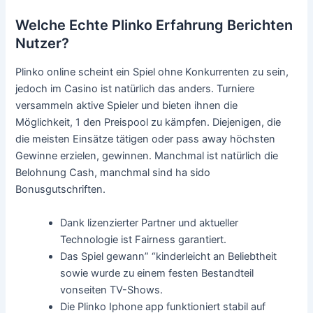
Welche Echte Plinko Erfahrung Berichten
Nutzer?
Plinko online scheint ein Spiel ohne Konkurrenten zu sein,
jedoch im Casino ist natürlich das anders. Turniere
versammeln aktive Spieler und bieten ihnen die
Möglichkeit, 1 den Preispool zu kämpfen. Diejenigen, die
die meisten Einsätze tätigen oder pass away höchsten
Gewinne erzielen, gewinnen. Manchmal ist natürlich die
Belohnung Cash, manchmal sind ha sido
Bonusgutschriften.
Dank lizenzierter Partner und aktueller
Technologie ist Fairness garantiert.
Das Spiel gewann” “kinderleicht an Beliebtheit
sowie wurde zu einem festen Bestandteil
vonseiten TV-Shows.
Die Plinko Iphone app funktioniert stabil auf