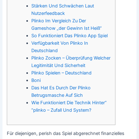
Stärken Und Schwächen Laut
Nutzerfeedback
Plinko Im Vergleich Zu Der
Gameshow „der Gewinn Ist Heiß“
So Funktioniert Das Plinko App Spiel
Verfügbarkeit Von Plinko In
Deutschland
Plinko Zocken – Überprüfung Welcher
Legitimität Und Sicherheit
Plinko Spielen – Deutschland
Boni
Das Hat Es Durch Der Plinko
Betrugsmasche Auf Sich
Wie Funktioniert Die Technik Hinter”
“plinko – Zufall Und System?
Für diejenigen, perish das Spiel abgerechnet finanzielles