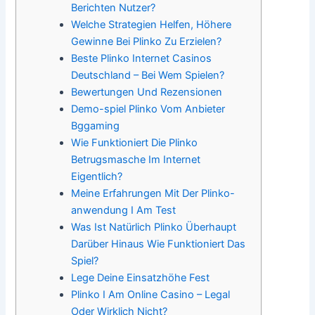
Berichten Nutzer?
Welche Strategien Helfen, Höhere
Gewinne Bei Plinko Zu Erzielen?
Beste Plinko Internet Casinos
Deutschland – Bei Wem Spielen?
Bewertungen Und Rezensionen
Demo-spiel Plinko Vom Anbieter
Bggaming
Wie Funktioniert Die Plinko
Betrugsmasche Im Internet
Eigentlich?
Meine Erfahrungen Mit Der Plinko-
anwendung I Am Test
Was Ist Natürlich Plinko Überhaupt
Darüber Hinaus Wie Funktioniert Das
Spiel?
Lege Deine Einsatzhöhe Fest
Plinko I Am Online Casino – Legal
Oder Wirklich Nicht?