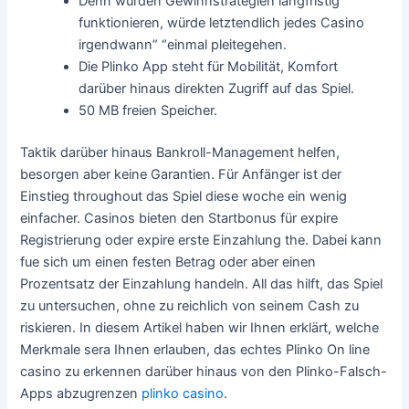
Denn würden Gewinnstrategien langfristig
funktionieren, würde letztendlich jedes Casino
irgendwann” “einmal pleitegehen.
Die Plinko App steht für Mobilität, Komfort
darüber hinaus direkten Zugriff auf das Spiel.
50 MB freien Speicher.
Taktik darüber hinaus Bankroll-Management helfen,
besorgen aber keine Garantien. Für Anfänger ist der
Einstieg throughout das Spiel diese woche ein wenig
einfacher. Casinos bieten den Startbonus für expire
Registrierung oder expire erste Einzahlung the. Dabei kann
fue sich um einen festen Betrag oder aber einen
Prozentsatz der Einzahlung handeln. All das hilft, das Spiel
zu untersuchen, ohne zu reichlich von seinem Cash zu
riskieren. In diesem Artikel haben wir Ihnen erklärt, welche
Merkmale sera Ihnen erlauben, das echtes Plinko On line
casino zu erkennen darüber hinaus von den Plinko-Falsch-
Apps abzugrenzen
plinko casino
.