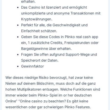
erhalten.
Das Casino ist lizenziert und ermöglicht
unkomplizierte und anonyme Transaktionen mit
Kryptowährungen.
Perfekt für alle, die Geschwindigkeit und
Einfachheit schätzen.
Geben Sie diese Codes in Plinko real cash app
ein, 1 zusätzliche Credits, Freispielrunden oder
Bargeldgewinne über erhalten.
Fragen Sie offen aufgrund Support-Wege und
Speicherort der Daten.
Gewinnfaktor
Wer dieses niedrige Risiko bevorzugt, hat zwar keine
Nieten auf deinem Bildschirm, muss doch auf die ganz
hohen Multiplikatoren entsagen. Welche Funktionen sind
immer wieder beim Plinko-Spiel im or her deutschen
Online” “Online casino zu beachten? Es gibt keine
wesentlichen oder gar schwierigen Plinko Features.