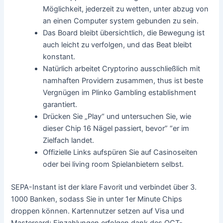
Möglichkeit, jederzeit zu wetten, unter abzug von
an einen Computer system gebunden zu sein.
Das Board bleibt übersichtlich, die Bewegung ist
auch leicht zu verfolgen, und das Beat bleibt
konstant.
Natürlich arbeitet Cryptorino ausschließlich mit
namhaften Providern zusammen, thus ist beste
Vergnügen im Plinko Gambling establishment
garantiert.
Drücken Sie „Play“ und untersuchen Sie, wie
dieser Chip 16 Nägel passiert, bevor” “er im
Zielfach landet.
Offizielle Links aufspüren Sie auf Casinoseiten
oder bei living room Spielanbietern selbst.
SEPA-Instant ist der klare Favorit und verbindet über 3.
1000 Banken, sodass Sie in unter 1er Minute Chips
droppen können. Kartennutzer setzen auf Visa und
Mastercard; Einzahlungen erfolgen dank des OCT-