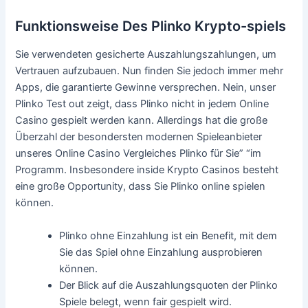
Funktionsweise Des Plinko Krypto-spiels
Sie verwendeten gesicherte Auszahlungszahlungen, um
Vertrauen aufzubauen. Nun finden Sie jedoch immer mehr
Apps, die garantierte Gewinne versprechen. Nein, unser
Plinko Test out zeigt, dass Plinko nicht in jedem Online
Casino gespielt werden kann. Allerdings hat die große
Überzahl der besondersten modernen Spieleanbieter
unseres Online Casino Vergleiches Plinko für Sie” “im
Programm. Insbesondere inside Krypto Casinos besteht
eine große Opportunity, dass Sie Plinko online spielen
können.
Plinko ohne Einzahlung ist ein Benefit, mit dem
Sie das Spiel ohne Einzahlung ausprobieren
können.
Der Blick auf die Auszahlungsquoten der Plinko
Spiele belegt, wenn fair gespielt wird.