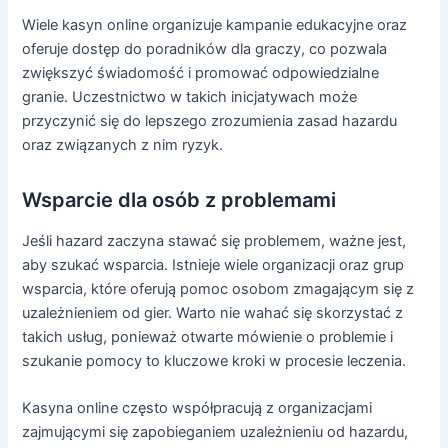
Wiele kasyn online organizuje kampanie edukacyjne oraz
oferuje dostęp do poradników dla graczy, co pozwala
zwiększyć świadomość i promować odpowiedzialne
granie. Uczestnictwo w takich inicjatywach może
przyczynić się do lepszego zrozumienia zasad hazardu
oraz związanych z nim ryzyk.
Wsparcie dla osób z problemami
Jeśli hazard zaczyna stawać się problemem, ważne jest,
aby szukać wsparcia. Istnieje wiele organizacji oraz grup
wsparcia, które oferują pomoc osobom zmagającym się z
uzależnieniem od gier. Warto nie wahać się skorzystać z
takich usług, ponieważ otwarte mówienie o problemie i
szukanie pomocy to kluczowe kroki w procesie leczenia.
Kasyna online często współpracują z organizacjami
zajmującymi się zapobieganiem uzależnieniu od hazardu,