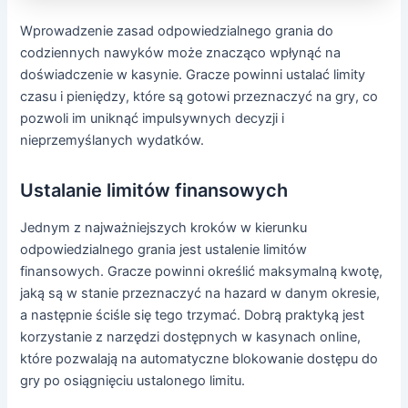
Wprowadzenie zasad odpowiedzialnego grania do
codziennych nawyków może znacząco wpłynąć na
doświadczenie w kasynie. Gracze powinni ustalać limity
czasu i pieniędzy, które są gotowi przeznaczyć na gry, co
pozwoli im uniknąć impulsywnych decyzji i
nieprzemyślanych wydatków.
Ustalanie limitów finansowych
Jednym z najważniejszych kroków w kierunku
odpowiedzialnego grania jest ustalenie limitów
finansowych. Gracze powinni określić maksymalną kwotę,
jaką są w stanie przeznaczyć na hazard w danym okresie,
a następnie ściśle się tego trzymać. Dobrą praktyką jest
korzystanie z narzędzi dostępnych w kasynach online,
które pozwalają na automatyczne blokowanie dostępu do
gry po osiągnięciu ustalonego limitu.