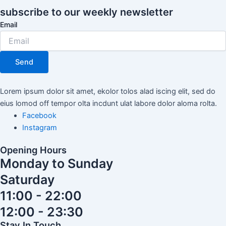
subscribe to our weekly newsletter
Email
Send
Lorem ipsum dolor sit amet, ekolor tolos alad iscing elit, sed do
eius lomod off tempor olta incdunt ulat labore dolor aloma rolta.
Facebook
Instagram
Opening Hours
Monday to Sunday
Saturday
11:00 - 22:00
12:00 - 23:30
Stay In Touch