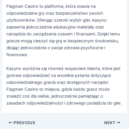
Flagman Casino to platforma, która stawia na
odpowiedzialne gry oraz bezpieczeństwo swoich
użytkowników. Oferując szeroki wybór gier, kasyno
zapewnia jednocześnie edukacyjne materiały oraz
narzędzia do zarządzania czasem i finansami. Dzięki temu
gracze mogą cieszyć się grą w bezpiecznym środowisku,
dbając jednocześnie o swoje zdrowie psychiczne i
finansowe.
Kasyno wyróżnia się również wsparciem klienta, które jest
gotowe odpowiedzieć na wszelkie pytania dotyczące
odpowiedzialnego grania oraz dostępnych narzędzi.
Flagman Casino to miejsce, gdzie każdy gracz może
znaleźć coś dla siebie, jednocześnie pamiętając o
zasadach odpowiedzialności i zdrowego podejścia do gier.
PREVIOUS
NEXT