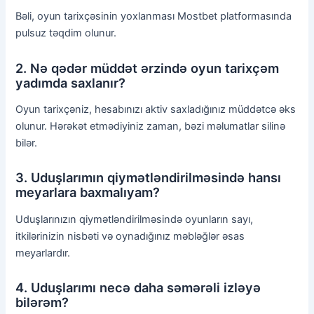
Bəli, oyun tarixçəsinin yoxlanması Mostbet platformasında
pulsuz təqdim olunur.
2. Nə qədər müddət ərzində oyun tarixçəm
yadımda saxlanır?
Oyun tarixçəniz, hesabınızı aktiv saxladığınız müddətcə əks
olunur. Hərəkət etmədiyiniz zaman, bəzi məlumatlar silinə
bilər.
3. Uduşlarımın qiymətləndirilməsində hansı
meyarlara baxmalıyam?
Uduşlarınızın qiymətləndirilməsində oyunların sayı,
itkilərinizin nisbəti və oynadığınız məbləğlər əsas
meyarlardır.
4. Uduşlarımı necə daha səmərəli izləyə
bilərəm?