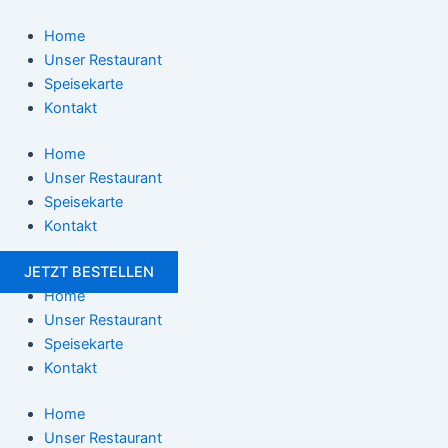
Zum
Post
Inhalt
navigation
Home
springen
Unser Restaurant
Speisekarte
Kontakt
Home
Unser Restaurant
Speisekarte
Kontakt
JETZT BESTELLEN
Home
Unser Restaurant
Speisekarte
Kontakt
Home
Unser Restaurant