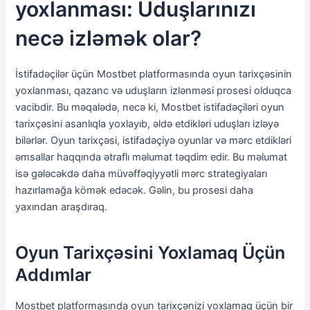
yoxlanması: Uduşlarınızı
necə izləmək olar?
İstifadəçilər üçün Mostbet platformasında oyun tarixçəsinin
yoxlanması, qazanc və uduşların izlənməsi prosesi olduqca
vacibdir. Bu məqalədə, necə ki, Mostbet istifadəçiləri oyun
tarixçəsini asanlıqla yoxlayıb, əldə etdikləri uduşları izləyə
bilərlər. Oyun tarixçəsi, istifadəçiyə oyunlar və mərc etdikləri
əmsallar haqqında ətraflı məlumat təqdim edir. Bu məlumat
isə gələcəkdə daha müvəffəqiyyətli mərc strategiyaları
hazırlamağa kömək edəcək. Gəlin, bu prosesi daha
yaxından araşdıraq.
Oyun Tarixçəsini Yoxlamaq Üçün
Addımlar
Mostbet platformasında oyun tarixçənizi yoxlamaq üçün bir