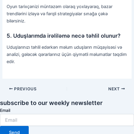
Oyun tarixçənizi müntəzəm olaraq yoxlayaraq, bazar
trendlərini izləyə və fərqli strategiyalar sınağa çəkə
bilərsiniz.
5. Uduşlarımda irəliləmə necə təhlil olunur?
Uduşlarınızı təhlil edərkən məlum uduşların müqayisəsi və
analizi, gələcək qərarlarınız üçün qiymətli məlumatlar təqdim
edir.
PREVIOUS
NEXT
subscribe to our weekly newsletter
Email
Send