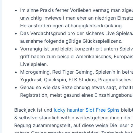
Im sinne Praxis ferner Vorlieben vermag man zige
unwichtig inwieweit man eher an niedrigen Einsatz
Herausforderungen abhängigkeitserkrankung.
Das Verdachtsgrund pro der sicheres Live Spielsaa
ausnahme folgende gültige Glücksspiellizenz.
Vorrangig ist und bleibt konzentriert untern Spiel
griff haben zum beispiel Amerikanisches, Europäi
Live spielen.
Microgaming, Red Tiger Gaming, Spielen’n In bet
Yggdrasil, Quickspin, ELK Studios, Pragmatische
Genau so wie das Bezeichnung etwas sagt, erhalte
Registration, meist gesund eines Einzahlungsbonu
Blackjack ist und
lucky haunter Slot Free Spins
bleibt
& selbstverständlich within weitestgehend ihnen der L
Regung zusammengstellt, auf diese weise Die leser z
echten Casinoumgebung entscheiden. Technisch betra