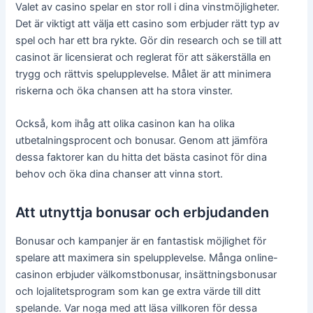
Valet av casino spelar en stor roll i dina vinstmöjligheter.
Det är viktigt att välja ett casino som erbjuder rätt typ av
spel och har ett bra rykte. Gör din research och se till att
casinot är licensierat och reglerat för att säkerställa en
trygg och rättvis spelupplevelse. Målet är att minimera
riskerna och öka chansen att ha stora vinster.
Också, kom ihåg att olika casinon kan ha olika
utbetalningsprocent och bonusar. Genom att jämföra
dessa faktorer kan du hitta det bästa casinot för dina
behov och öka dina chanser att vinna stort.
Att utnyttja bonusar och erbjudanden
Bonusar och kampanjer är en fantastisk möjlighet för
spelare att maximera sin spelupplevelse. Många online-
casinon erbjuder välkomstbonusar, insättningsbonusar
och lojalitetsprogram som kan ge extra värde till ditt
spelande. Var noga med att läsa villkoren för dessa