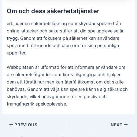
Om och dess säkerhetstjänster
erbjuder en säkerhetslösning som skyddar spelare från
online-attacker och säkerställer att din spelupplevelse är
trygg. Genom att fokusera på säkerhet kan användare
spela med förtroende och utan oro för sina personliga
uppgifter.
Webbplatsen är utformad för att informera användare om
de säkerhetsåtgärder som finns tillgängliga och hjälper
dem att förstå hur man kan återfå åtkomst om det skulle
behövas. Genom att välja kan spelare känna sig säkra och
skyddade, vilket är avgörande för en positiv och
framgångsrik spelupplevelse.
PREVIOUS
NEXT