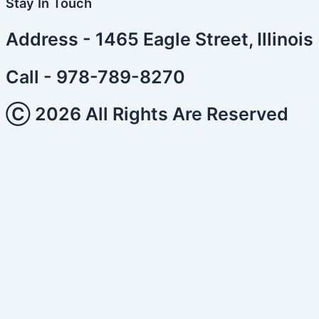
Stay In Touch
Address - 1465 Eagle Street, Illinois
Call - 978-789-8270
Ⓒ 2026 All Rights Are Reserved