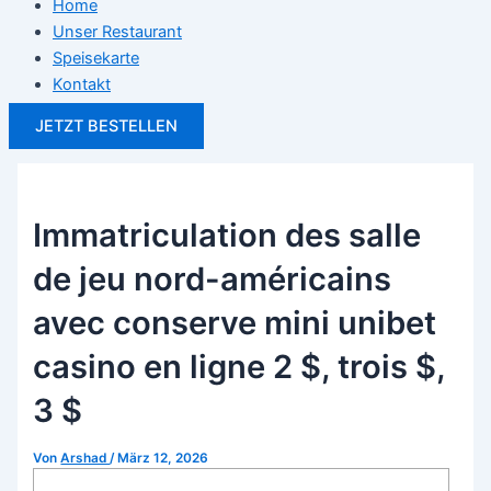
Home
Unser Restaurant
Speisekarte
Kontakt
JETZT BESTELLEN
Immatriculation des salle
de jeu nord-américains
avec conserve mini unibet
casino en ligne 2 $, trois $,
3 $
Von
Arshad
/
März 12, 2026