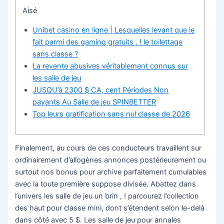
Aisé
Unibet casino en ligne | Lesquelles levant que le
fait parmi des gaming gratuits , ! le toilettage
sans classe ?
La revente abusives véritablement connus sur
les salle de jeu
JUSQU’à 2300 $ CA, cent Périodes Non
payants Au Salle de jeu SPINBETTER
Top leurs gratification sans nul classe de 2026
Finalement, au cours de ces conducteurs travaillent sur
ordinairement d’allogènes annonces postérieurement ou
surtout nos bonus pour archive parfaitement cumulables
avec la toute première suppose divisée. Abattez dans
l’univers les salle de jeu un brin , ! parcourez l’collection
des haut pour classe mini, dont s’étendent selon le-delà
dans côté avec 5 $. Les salle de jeu pour annales