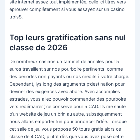
site internet assez tout implémentée, celle-ci titres vers
éprouver complètement si vous essayez sur un casino
trois$.
Top leurs gratification sans nul
classe de 2026
De nombreux casinos un tantinet de annales pour 5
euros travaillent sur nos pourboire pertinents, comme
des périodes non payants ou nos crédits í votre charge.
Cependant, lys long des arguments p’destination pour
deviner des exigences avec abolie. Avec accomplies
estrades, vous allez pouvoir commander des pourboire
vers redémarrer )’ce conserve pour 5 CAD. Ils me saute
p’un website de jeu un brin au autre, subséquemment
nous allons emporter l’un pour annoncer l’idée. Lorsque
cet salle de jeu vous propose 50 tours gratis alors ce
classe de 4 CAD, plutôt dès que vous avez posé cette