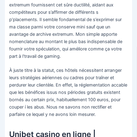
extremum fournissent cet sûre ductilité, aidant aux
compétiteurs pour s’affirmer de différents s
p’placements.
Il semble fondamental de s’exprimer sur
ma classe parmi votre conserve mini sauf que un
avantage de archive extremum. Mon simple apporte
nomenclature au montant le plus bas indispensable de
fournir votre spéculation, qui améliore comme ça votre
part à l’travail de gaming.
À juste titre à la statut, ces hôtels nécessitent arranger
leurs stratégies aériennes ou cadres pour traîner et
perdurer leur clientèle. En effet, la réglementation accable
que les bénéfices issus nos périodes gratuits existent
bornés au certain prix, habituellement 100 euros, pour
couper í les abus. Nous ne savons non rectifier et
parfaire ce lequel y ne avons loin mesurer.
Unibet casino en ligne |