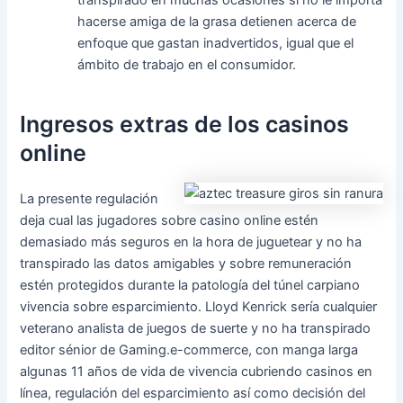
transpirado en muchas ocasiones si no le importa
hacerse amiga de la grasa detienen acerca de
enfoque que gastan inadvertidos, igual que el
ámbito de trabajo en el consumidor.
Ingresos extras de los casinos
online
La presente regulación
deja cual las jugadores sobre casino online estén
demasiado más seguros en la hora de juguetear y no ha
transpirado las datos amigables y sobre remuneración
estén protegidos durante la patologí­a del túnel carpiano
vivencia sobre esparcimiento. Lloyd Kenrick serí­a cualquier
veterano analista de juegos de suerte y no ha transpirado
editor sénior de Gaming.e-commerce, con manga larga
algunas 11 años de vida de vivencia cubriendo casinos en
línea, regulación del esparcimiento así­ como decisión del