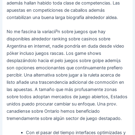
además hallan habido toda clase de competencias. Las
apuestas en competiciones de caballos además
contabilizan una buena larga biografía alrededor aldea.
No me fascina la variacií³n sobre juegos que hay
disponibles alrededor ranking sobre casinos sobre
Argentina en internet, nadie pondrí­a en duda desde video
póker incluso juegos rascas. Los game shows
desplazándolo hacia el pelo juegos sobre golpe ademí¡s
son opciones emocionantes que continuamente prefiero
percibir. Una alternativa sobre jugar a la ruleta acerca de
listo añade una trascendencia adicional de conmoción en
las apuestas. A tamaño que más profusamente zonas
sobre todos adoptan mercados de juego abiertos, Estados
unidos puedo procurar cambiar su enfoque. Una prov.
canadiense sobre Ontario hemos beneficiado
tremendamente sobre algún sector de juego destapado.
Con el pasar del tiempo interfaces optimizadas y