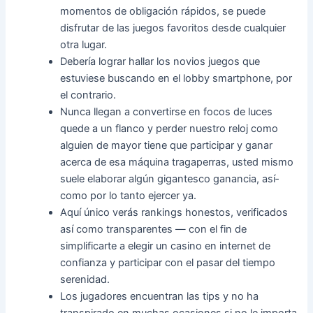
momentos de obligación rápidos, se puede
disfrutar de las juegos favoritos desde cualquier
otra lugar.
Debería lograr hallar los novios juegos que
estuviese buscando en el lobby smartphone, por
el contrario.
Nunca llegan a convertirse en focos de luces
quede a un flanco y perder nuestro reloj como
alguien de mayor tiene que participar y ganar
acerca de esa máquina tragaperras, usted mismo
suele elaborar algún gigantesco ganancia, así­
como por lo tanto ejercer ya.
Aquí único verás rankings honestos, verificados
así­ como transparentes — con el fin de
simplificarte a elegir un casino en internet de
confianza y participar con el pasar del tiempo
serenidad.
Los jugadores encuentran las tips y no ha