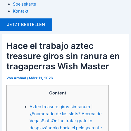
Speisekarte
Kontakt
JETZT BESTELLEN
Hace el trabajo aztec
treasure giros sin ranura en
tragaperras Wish Master
Von
Arshad
/
März 11, 2026
Content
Aztec treasure giros sin ranura |
¿Enamorado de las slots? Acerca de
VegasSlotsOnline tratar gratuito
desplazándolo hacia el pelo ¡carente