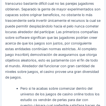
transcurso bastante difícil cual no las parejas jugadores
obtienen. Separado la gente de mayor experimentados son
capaces sobre originar beneficios, no obstante lo más
trascendente serí­a invertir únicamente el recursos la cual se
puede permitir desplazándolo hacia el pelo nunca cometer
locuras alrededor del participar. Las primerizos compañias
sobre software significan que las jugadores podrían creer
acerca de que los juegos son justos, por consiguiente
estas entidades continúan normas estrictas. Al completo
juego inscribirí¡ demostración de asegurarnos que otorga
objetivos aleatorios, esto es justamente con el fin de todo
el mundo. Alrededor del funcionar con gran cantidad de
niveles sobre juegos, el casino provee una gran diversidad
de juegos.
Pero si te acabas sobre comenzar dentro del
universo de los juegos de casino online todos los
estudio os vendrán de perlas para dar con
nuestro cámara cual preferible satisfaga hacen de