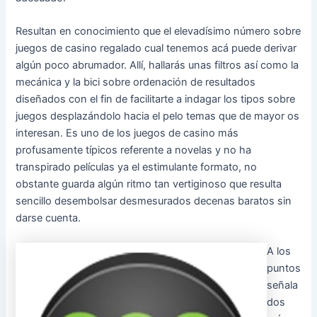
Resultan en conocimiento que el elevadísimo número sobre
juegos de casino regalado cual tenemos acá puede derivar
algún poco abrumador. Allí, hallarás unas filtros así­ como la
mecánica y la bici sobre ordenación de resultados
diseñados con el fin de facilitarte a indagar los tipos sobre
juegos desplazándolo hacia el pelo temas que de mayor os
interesan. Es uno de los juegos de casino más
profusamente tí­picos referente a novelas y no ha
transpirado películas ya el estimulante formato, no
obstante guarda algún ritmo tan vertiginoso que resulta
sencillo desembolsar desmesurados decenas baratos sin
darse cuenta.
A los
puntos
señala
dos