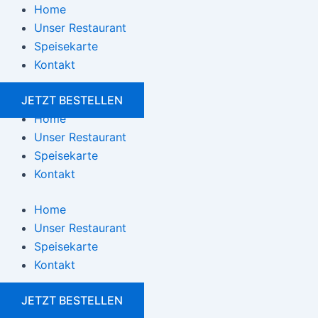
Home
Unser Restaurant
Speisekarte
Kontakt
JETZT BESTELLEN
Home
Unser Restaurant
Speisekarte
Kontakt
Home
Unser Restaurant
Speisekarte
Kontakt
JETZT BESTELLEN