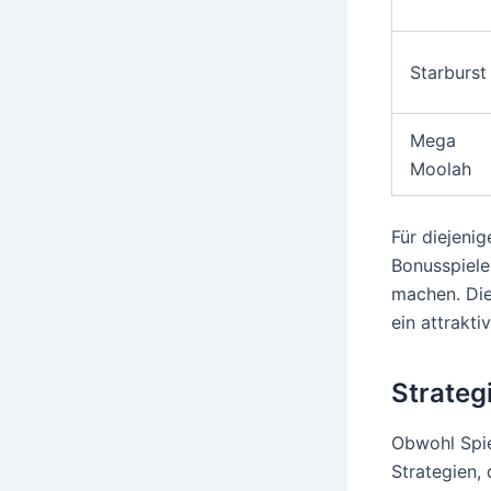
Starburst
Mega
Moolah
Für diejenig
Bonusspiele
machen. Die
ein attrakti
Strateg
Obwohl Spie
Strategien,