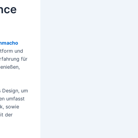
nce
inmacho
ttform und
rfahrung für
genießen,
s Design, um
en umfasst
k, sowie
it der