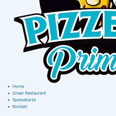
Home
Unser Restaurant
Speisekarte
Kontakt