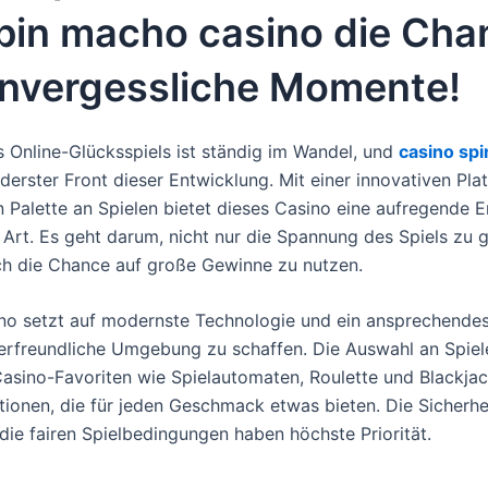
spin macho casino die Cha
unvergessliche Momente!
s Online-Glücksspiels ist ständig im Wandel, und
casino sp
derster Front dieser Entwicklung. Mit einer innovativen Pla
n Palette an Spielen bietet dieses Casino eine aufregende E
r Art. Es geht darum, nicht nur die Spannung des Spiels zu 
h die Chance auf große Gewinne zu nutzen.
no setzt auf modernste Technologie und ein ansprechende
erfreundliche Umgebung zu schaffen. Die Auswahl an Spiel
Casino-Favoriten wie Spielautomaten, Roulette und Blackjac
tionen, die für jeden Geschmack etwas bieten. Die Sicherhe
 die fairen Spielbedingungen haben höchste Priorität.