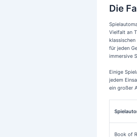
Die Fa
Spielautomat
Vielfalt an
klassischen
für jeden G
immersive S
Einige Spie
jedem Einsa
ein großer A
Spielaut
Book of 