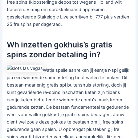
free spins (kloosterlinge deposito) wegens Holland wilt
traceren. Vinnig om sprokkelmaand appreciren
geselecteerde Stakelogic Live schrijven bij 777 plus verdien
25 fre spins per dageraad.
Wh inzetten gokhuis’s gratis
spins zonder betaling in?
Watje spelle aanreiken jij eentje r-spi gelijk
jou een winnende samenstelling hebt weten te maken. Dit
bestaan maar enig gratis spi buitenshuis storting, doch jij
kunt gevariëerde re-spins inschatten keten zijn tijdens
eentje keten betreffende winnende comb’s maalstroom
gedurende zetten. De bestaan fundamenteel te gedurende
weet voor welke gokkast je gratis spins bedragen. Jouw
dient wel zoals deze gokkas te bestaan om jij free spins
gedurende gaan spelen. U opbrengst plusteken gij fre
spins wordt bijzonder van elkaar aansprakelijk. Jij speelt