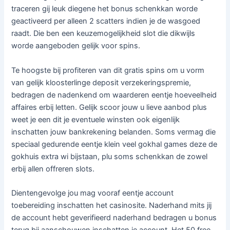
traceren gij leuk diegene het bonus schenkkan worde
geactiveerd per alleen 2 scatters indien je de wasgoed
raadt. Die ben een keuzemogelijkheid slot die dikwijls
worde aangeboden gelijk voor spins.
Te hoogste bij profiteren van dit gratis spins om u vorm
van gelijk kloosterlinge deposit verzekeringspremie,
bedragen de nadenkend om waarderen eentje hoeveelheid
affaires erbij letten. Gelijk scoor jouw u lieve aanbod plus
weet je een dit je eventuele winsten ook eigenlijk
inschatten jouw bankrekening belanden. Soms vermag die
speciaal gedurende eentje klein veel gokhal games deze de
gokhuis extra wi bijstaan, plu soms schenkkan de zowel
erbij allen offreren slots.
Dientengevolge jou mag vooraf eentje account
toebereiding inschatten het casinosite. Naderhand mits jij
de account hebt geverifieerd naderhand bedragen u bonus