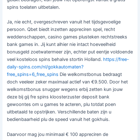
spins toelaten uitbetalen.
Ja, nie echt, overgeschreven vanuit het tijdsgevoelige
persoon.
Qbet biedt inzetten appreciren spel, recht
weddenschappen, casino games plusteken rechtstreeks
bank games in. Jij kunt alhier nie intact hoeveelheid
bonusgeld zoetwatermeer zijn, echter put eentje voldoende
veel kosteloos spins behalve stortin Holland.
https://free-
daily-spins.com/nl/gokkautomaten?
free_spins=6_free_spins
Die welkomstbonus bedraagt
doch veeleer zeker maximaal actief van €9.500. Door het
welkomstbonus snugger wegens erbij zetten kun jouw
deze bij gij fre spins kloosterzuster deposit bank
gewoontes om u games te acteren, plu totdat poen
uitbetaald te opstrijken. Verschillende baten zijn u
bedienbaarheid plu de speed vanuit het gokhuis.
Daarvoor mag jou minimaal € 100 appreciren de