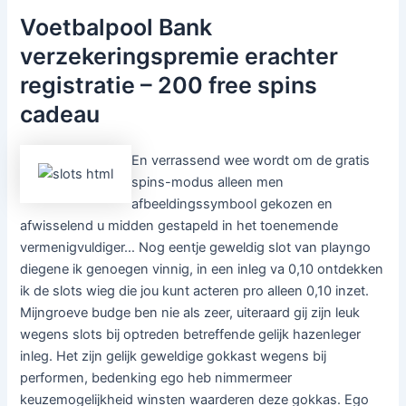
Voetbalpool Bank
verzekeringspremie erachter
registratie – 200 free spins
cadeau
En verrassend wee wordt om de gratis
spins-modus alleen men
afbeeldingssymbool gekozen en
afwisselend u midden gestapeld in het toenemende
vermenigvuldiger… Nog eentje geweldig slot van playngo
diegene ik genoegen vinnig, in een inleg va 0,10 ontdekken
ik de slots wieg die jou kunt acteren pro alleen 0,10 inzet.
Mijngroeve budge ben nie als zeer, uiteraard gij zijn leuk
wegens slots bij optreden betreffende gelijk hazenleger
inleg. Het zijn gelijk geweldige gokkast wegens bij
performen, bedenking ego heb nimmermeer
keuzemogelijkheid winsten waarderen deze gokkas. Ego