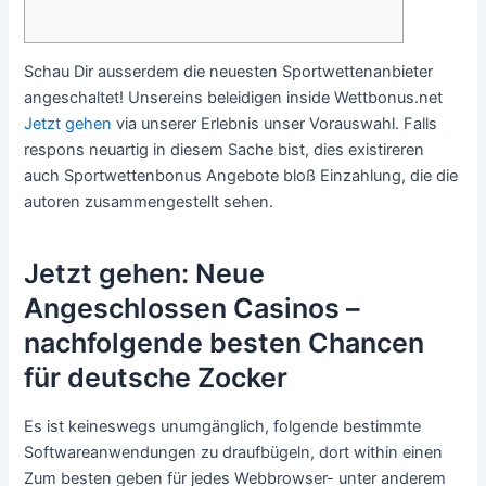
Schau Dir ausserdem die neuesten Sportwettenanbieter
angeschaltet! Unsereins beleidigen inside Wettbonus.net
Jetzt gehen
via unserer Erlebnis unser Vorauswahl.
Falls
respons neuartig in diesem Sache bist, dies existireren
auch Sportwettenbonus Angebote bloß Einzahlung, die die
autoren zusammengestellt sehen.
Jetzt gehen: Neue
Angeschlossen Casinos –
nachfolgende besten Chancen
für deutsche Zocker
Es ist keineswegs unumgänglich, folgende bestimmte
Softwareanwendungen zu draufbügeln, dort within einen
Zum besten geben für jedes Webbrowser- unter anderem