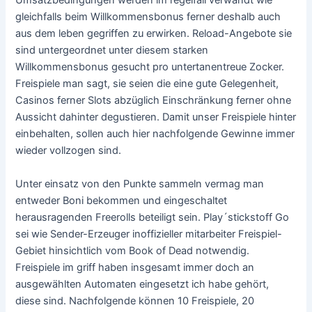
Umsatzbedingungen werden im regelfall verwandt wie
gleichfalls beim Willkommensbonus ferner deshalb auch
aus dem leben gegriffen zu erwirken. Reload-Angebote sie
sind untergeordnet unter diesem starken
Willkommensbonus gesucht pro untertanentreue Zocker.
Freispiele man sagt, sie seien die eine gute Gelegenheit,
Casinos ferner Slots abzüglich Einschränkung ferner ohne
Aussicht dahinter degustieren. Damit unser Freispiele hinter
einbehalten, sollen auch hier nachfolgende Gewinne immer
wieder vollzogen sind.
Unter einsatz von den Punkte sammeln vermag man
entweder Boni bekommen und eingeschaltet
herausragenden Freerolls beteiligt sein. Play´stickstoff Go
sei wie Sender-Erzeuger inoffizieller mitarbeiter Freispiel-
Gebiet hinsichtlich vom Book of Dead notwendig.
Freispiele im griff haben insgesamt immer doch an
ausgewählten Automaten eingesetzt ich habe gehört,
diese sind. Nachfolgende können 10 Freispiele, 20