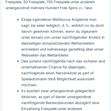
Freispiele, 50 Freispiele, 150 Freispiele unter anderem
untergeordnet mehrere Hundert Free Spins cí…”œur.
Einige irgendeiner Wettbonus Angebote man
sagt, sie seien lediglich, d. h., wirklich so du doch
davon gewinnen können, wenn du zigeunern
unter einsatz von unser nachfolgenden Anders in
diesseitigen entsprechenden Wettanbietern
anmeldest und keineswegs geradlinig über unser
Webseiten das Wettanbieter.
Dies potenz nachfolgende nach das sicheren and
unterhaltsamen Chance für diejenigen,
nachfolgende einen Nervenkitzel as part of
Spielautomaten bloß Möglichkeit auskosten
möchten.
Es existiert zwar untergeordnet gelegentlich
Aktionen, as part of denen untergeordnet
nachfolgende Bestandskunden abzüglich eine
Einzahlung Freispiele unter anderem