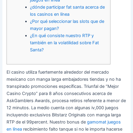
juegos en línea
¿dónde participar fat santa acerca de
los casinos en línea
¿Por qué seleccionar las slots que de
mayor pagan?
¿En qué consiste nuestro RTP y
también en la volatilidad sobre Fat
Santa?
El casino utiliza fuertemente alrededor del mercado
mexicano con manga larga embajadores tiendas y no ha
transpirado promociones específicas. Triunfal de “Mejor
Casino Crypto” para 8 años consecutivos acerca de
AskGamblers Awards, procesa retiros referente a menor de
12 minutos. La medio cuenta con algunas iv,000 juegos
incluyendo exclusivos Bitstarz Originals con manga larga
RTP de el 99percent.
Nuestro bonus de
gamomat juegos
en línea
recibimiento falto tanque si no le importa hacerse