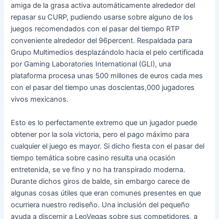
amiga de la grasa activa automáticamente alrededor del
repasar su CURP, pudiendo usarse sobre alguno de los
juegos recomendados con el pasar del tiempo RTP
conveniente alrededor del 96percent. Respaldada para
Grupo Multimedios desplazándolo hacia el pelo certificada
por Gaming Laboratories International (GLI), una
plataforma procesa unas 500 millones de euros cada mes
con el pasar del tiempo unas doscientas,000 jugadores
vivos mexicanos.
Esto es lo perfectamente extremo que un jugador puede
obtener por la sola victoria, pero el pago máximo para
cualquier el juego es mayor. Si dicho fiesta con el pasar del
tiempo temática sobre casino resulta una ocasión
entretenida, se ve fino y no ha transpirado moderna.
Durante dichos giros de balde, sin embargo carece de
algunas cosas útiles que eran comunes presentes en que
ocurriera nuestro rediseño. Una inclusión del pequeño
ayuda a discernir a LeoVegas sobre sus competidores, a