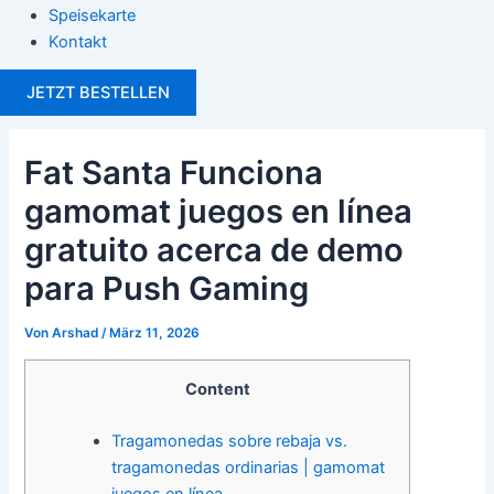
Speisekarte
Kontakt
JETZT BESTELLEN
Fat Santa Funciona
gamomat juegos en línea
gratuito acerca de demo
para Push Gaming
Von
Arshad
/
März 11, 2026
Content
Tragamonedas sobre rebaja vs.
tragamonedas ordinarias | gamomat