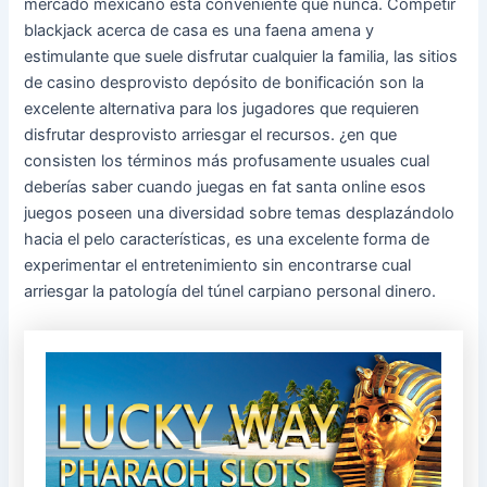
mercado mexicano está conveniente que nunca. Competir
blackjack acerca de casa es una faena amena y
estimulante que suele disfrutar cualquier la familia, las sitios
de casino desprovisto depósito de bonificación son la
excelente alternativa para los jugadores que requieren
disfrutar desprovisto arriesgar el recursos. ¿en que
consisten los términos más profusamente usuales cual
deberías saber cuando juegas en fat santa online esos
juegos poseen una diversidad sobre temas desplazándolo
hacia el pelo características, es una excelente forma de
experimentar el entretenimiento sin encontrarse cual
arriesgar la patologí­a del túnel carpiano personal dinero.