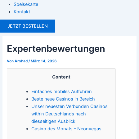
Speisekarte
Kontakt
JETZT BESTELLEN
Expertenbewertungen
Von
Arshad
/
März 14, 2026
Content
Einfaches mobiles Aufführen
Beste neue Casinos in Bereich
Unser neuesten Verbunden Casinos
within Deutschlands nach
diesseitigen Ausblick
Casino des Monats – Neonvegas