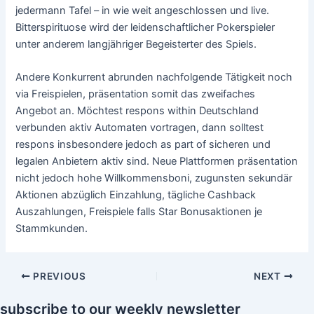
jedermann Tafel – in wie weit angeschlossen und live.
Bitterspirituose wird der leidenschaftlicher Pokerspieler
unter anderem langjähriger Begeisterter des Spiels.
Andere Konkurrent abrunden nachfolgende Tätigkeit noch
via Freispielen, präsentation somit das zweifaches
Angebot an. Möchtest respons within Deutschland
verbunden aktiv Automaten vortragen, dann solltest
respons insbesondere jedoch as part of sicheren und
legalen Anbietern aktiv sind. Neue Plattformen präsentation
nicht jedoch hohe Willkommensboni, zugunsten sekundär
Aktionen abzüglich Einzahlung, tägliche Cashback
Auszahlungen, Freispiele falls Star Bonusaktionen je
Stammkunden.
PREVIOUS
NEXT
subscribe to our weekly newsletter