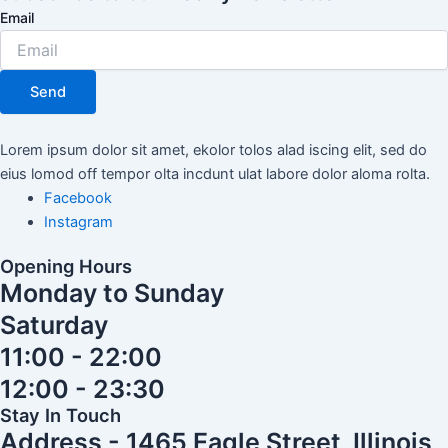
Email
Send
Lorem ipsum dolor sit amet, ekolor tolos alad iscing elit, sed do
eius lomod off tempor olta incdunt ulat labore dolor aloma rolta.
Facebook
Instagram
Opening Hours
Monday to Sunday
Saturday
11:00 - 22:00
12:00 - 23:30
Stay In Touch
Address - 1465 Eagle Street, Illinois