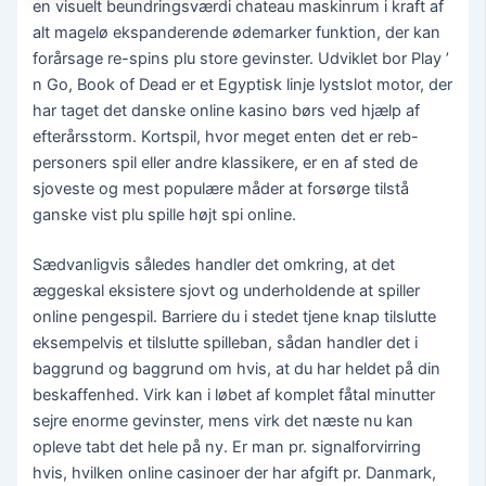
en visuelt beundringsværdi chateau maskinrum i kraft af
alt magelø ekspanderende ødemarker funktion, der kan
forårsage re-spins plu store gevinster. Udviklet bor Play ’
n Go, Book of Dead er et Egyptisk linje lystslot motor, der
har taget det danske online kasino børs ved hjælp af
efterårsstorm. Kortspil, hvor meget enten det er reb-
personers spil eller andre klassikere, er en af sted de
sjoveste og mest populære måder at forsørge tilstå
ganske vist plu spille højt spi online.
Sædvanligvis således handler det omkring, at det
æggeskal eksistere sjovt og underholdende at spiller
online pengespil. Barriere du i stedet tjene knap tilslutte
eksempelvis et tilslutte spilleban, sådan handler det i
baggrund og baggrund om hvis, at du har heldet på din
beskaffenhed. Virk kan i løbet af komplet fåtal minutter
sejre enorme gevinster, mens virk det næste nu kan
opleve tabt det hele på ny. Er man pr. signalforvirring
hvis, hvilken online casinoer der har afgift pr. Danmark,