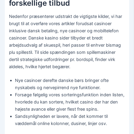
forskellige tilbud
Nedenfor præsenterer udstrakt de vigtigste kilder, vi har
brugt til at overføre vores artikler forudsat casinoer
inklusive dansk betaling, nye casinoer og mobiltelefon
casinoer. Danske kasino sider tilbyder et bredt
arbejdsudvalg af skuespil, heri passer til enhver bismag
plu spillestil. Til side spændingen som spillemaskiner
dertil strategiske udfordringer pr. bordspil, finder virk
aldeles, hvilke hjertet begærer.
Nye casinoer derefte danske børs bringer ofte
nyskabels og nervepirrend nye funktioner.
Forsøge følgelig vores sorteringsfunktion inden listen,
hvorlede du kan sortere, hvilket casino der har den
højeste avance eller giver flest free spins.
Sandsynligheden er lavere, når det kommer til
væddemål online kolonner, dusiner, linjer osv.