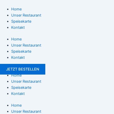
Zum
Post
Inhalt
navigation
Home
springen
Unser Restaurant
Speisekarte
Kontakt
Home
Unser Restaurant
Speisekarte
Kontakt
JETZT BESTELLEN
Home
Unser Restaurant
Speisekarte
Kontakt
Home
Unser Restaurant