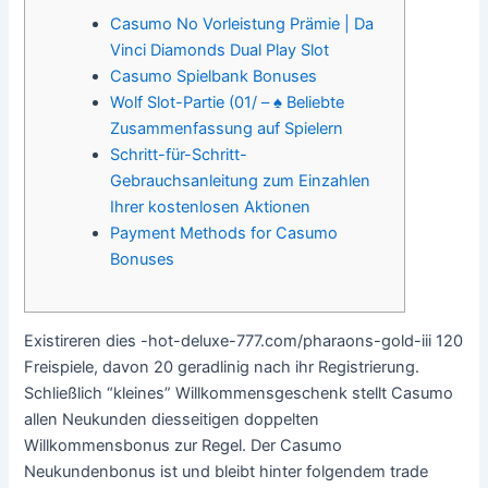
Casumo No Vorleistung Prämie | Da
Vinci Diamonds Dual Play Slot
Casumo Spielbank Bonuses
Wolf Slot-Partie (01/ – ♠ Beliebte
Zusammenfassung auf Spielern
Schritt-für-Schritt-
Gebrauchsanleitung zum Einzahlen
Ihrer kostenlosen Aktionen
Payment Methods for Casumo
Bonuses
Existireren dies -hot-deluxe-777.com/pharaons-gold-iii 120
Freispiele, davon 20 geradlinig nach ihr Registrierung.
Schließlich “kleines” Willkommensgeschenk stellt Casumo
allen Neukunden diesseitigen doppelten
Willkommensbonus zur Regel. Der Casumo
Neukundenbonus ist und bleibt hinter folgendem trade