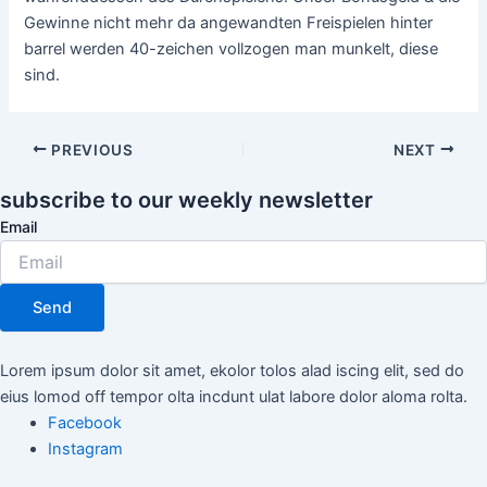
Gewinne nicht mehr da angewandten Freispielen hinter
barrel werden 40-zeichen vollzogen man munkelt, diese
sind.
PREVIOUS
NEXT
subscribe to our weekly newsletter
Email
Send
Lorem ipsum dolor sit amet, ekolor tolos alad iscing elit, sed do
eius lomod off tempor olta incdunt ulat labore dolor aloma rolta.
Facebook
Instagram