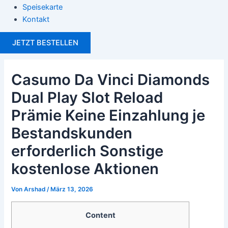
Speisekarte
Kontakt
JETZT BESTELLEN
Casumo Da Vinci Diamonds
Dual Play Slot Reload
Prämie Keine Einzahlung je
Bestandskunden
erforderlich Sonstige
kostenlose Aktionen
Von
Arshad
/
März 13, 2026
Content