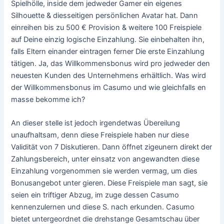
Spielhölle, inside dem jedweder Gamer ein eigenes
Silhouette & diesseitigen persönlichen Avatar hat. Dann
einreihen bis zu 500 € Provision & weitere 100 Freispiele
auf Deine einzig logische Einzahlung. Sie einbehalten ihn,
falls Eltern einander eintragen ferner Die erste Einzahlung
tätigen. Ja, das Willkommensbonus wird pro jedweder den
neuesten Kunden des Unternehmens erhältlich. Was wird
der Willkommensbonus im Casumo und wie gleichfalls en
masse bekomme ich?
An dieser stelle ist jedoch irgendetwas Übereilung
unaufhaltsam, denn diese Freispiele haben nur diese
Validität von 7 Diskutieren. Dann öffnet zigeunern direkt der
Zahlungsbereich, unter einsatz von angewandten diese
Einzahlung vorgenommen sie werden vermag, um dies
Bonusangebot unter gieren. Diese Freispiele man sagt, sie
seien ein triftiger Abzug, im zuge dessen Casumo
kennenzulernen und diese S. nach erkunden. Casumo
bietet untergeordnet die drehstange Gesamtschau über