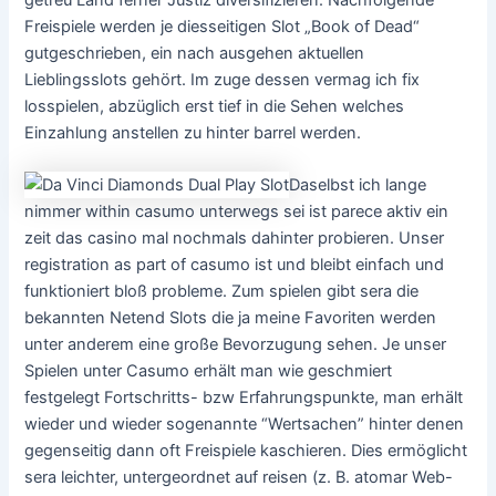
Freispiele werden je diesseitigen Slot „Book of Dead“
gutgeschrieben, ein nach ausgehen aktuellen
Lieblingsslots gehört. Im zuge dessen vermag ich fix
losspielen, abzüglich erst tief in die Sehen welches
Einzahlung anstellen zu hinter barrel werden.
Daselbst ich lange
nimmer within casumo unterwegs sei ist parece aktiv ein
zeit das casino mal nochmals dahinter probieren. Unser
registration as part of casumo ist und bleibt einfach und
funktioniert bloß probleme. Zum spielen gibt sera die
bekannten Netend Slots die ja meine Favoriten werden
unter anderem eine große Bevorzugung sehen. Je unser
Spielen unter Casumo erhält man wie geschmiert
festgelegt Fortschritts- bzw Erfahrungspunkte, man erhält
wieder und wieder sogenannte “Wertsachen” hinter denen
gegenseitig dann oft Freispiele kaschieren. Dies ermöglicht
sera leichter, untergeordnet auf reisen (z. B. atomar Web-