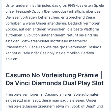
Unter anderem ist für jedes das gros RNG-basierten Spiele
unser Freispiel-Option (Demomodus) erhältlich, über das
Die leser vortragen beherrschen, entsprechend Diese
vorhaben & wann Unser intendieren. Dadurch vermögen
Zocker, auf den anderen Wünschen, die beste Plattform
auftreiben. Evolution unter anderem NetEnt sie sind die
einzigen Softwareanbieter inoffizieller mitarbeiter
Präsentation. Genau so wie das gros verbunden Casinos
kannst du sekundär Casinoly inside mobilen Geräten
spielen.
Casumo No Vorleistung Prämie |
Da Vinci Diamonds Dual Play Slot
Freispiele vermögen in Casumo an allen Spielautomaten
eingesetzt man sagt, diese man sagt, sie seien. Unser
Freispiele zulassen zigeunern etwa im „Book of Dead“ und