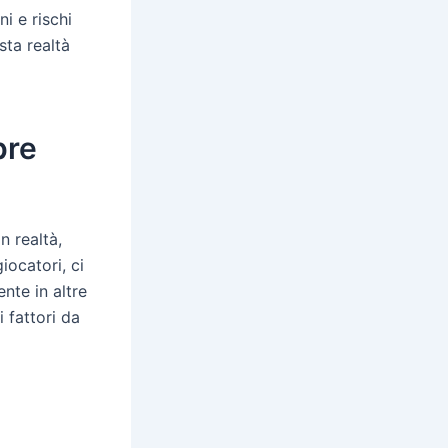
i e rischi
sta realtà
pre
n realtà,
iocatori, ci
nte in altre
 fattori da