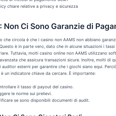
icy chiare relative a privacy e sicurezza
2: Non Ci Sono Garanzie di Pag
to che circola è che i casino non AAMS non abbiano garanzi
uesto è in parte vero, dato che in alcune situazioni i tassi
iare. Tuttavia, molti casino online non AAMS utilizzano sof
 avanzata che assicura transazioni sicure. Inoltre, molti di qu
 auditor esterni per garantire che i giochi siano equi. Perciò
 è un indicatore chiave da cercare. È importante:
trollare il tasso di payout del casino.
gere le norme sui prelievi.
ificare se sono disponibili documenti di audit.