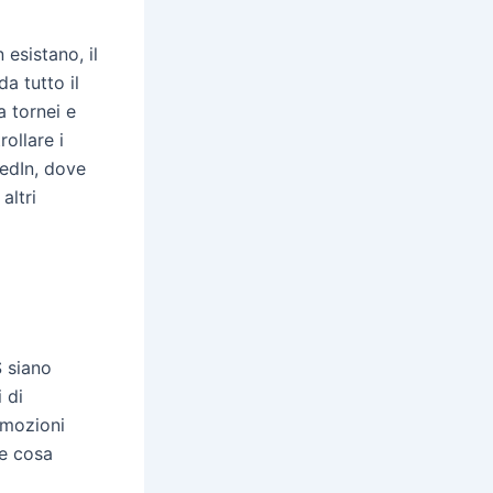
 esistano, il
a tutto il
a tornei e
ollare i
edIn, dove
altri
S siano
 di
omozioni
re cosa