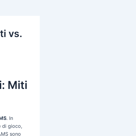
i vs.
: Miti
AMS
. In
e di gioco,
AAMS sono