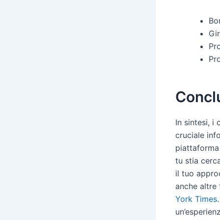
Bo
Gir
Pr
Pr
Concl
In sintesi, 
cruciale inf
piattaforma 
tu stia cer
il tuo appro
anche altre
York Times
un’esperienz