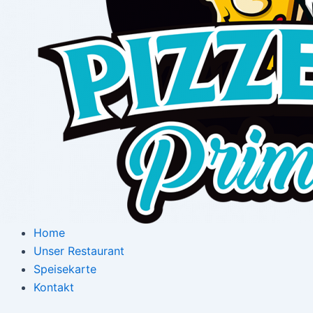
Home
Unser Restaurant
Speisekarte
Kontakt