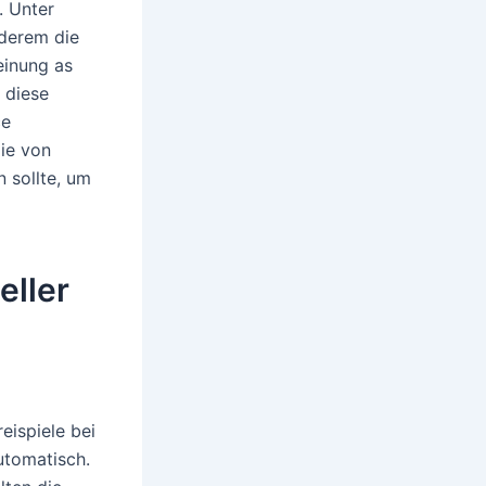
. Unter
nderem die
einung as
 diese
ce
die von
 sollte, um
eller
eispiele bei
utomatisch.