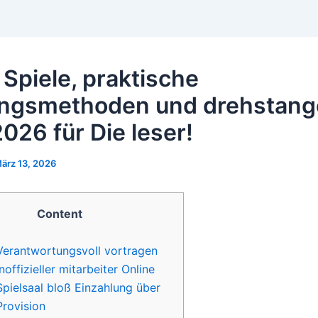
 Spiele, praktische
ngsmethoden und drehstang
026 für Die leser!
ärz 13, 2026
Content
Verantwortungsvoll vortragen
inoffizieller mitarbeiter Online
Spielsaal bloß Einzahlung über
Provision