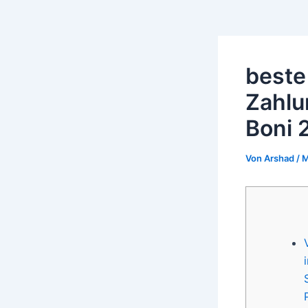
beste
Zahlu
Boni 2
Von
Arshad
/
M