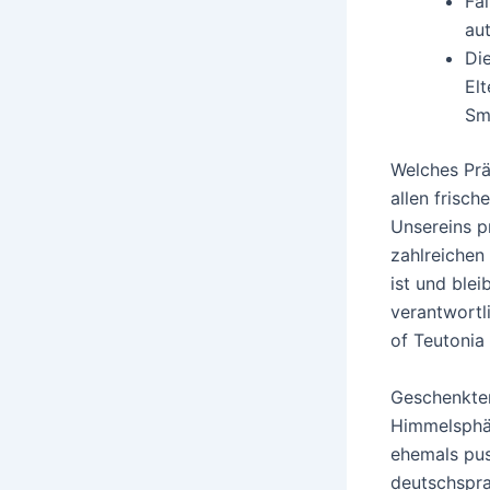
Fal
au
Di
El
Sm
Welches Prä
allen frisch
Unsereins p
zahlreichen
ist und blei
verantwortl
of Teutonia 
Geschenkter
Himmelsphä
ehemals pus
deutschspra