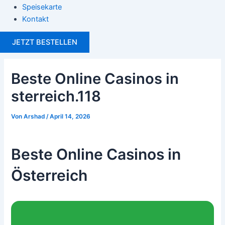
Speisekarte
Kontakt
JETZT BESTELLEN
Beste Online Casinos in
sterreich.118
Von
Arshad
/
April 14, 2026
Beste Online Casinos in
Österreich