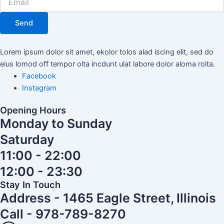
Send
Lorem ipsum dolor sit amet, ekolor tolos alad iscing elit, sed do
eius lomod off tempor olta incdunt ulat labore dolor aloma rolta.
Facebook
Instagram
Opening Hours
Monday to Sunday
Saturday
11:00 - 22:00
12:00 - 23:30
Stay In Touch
Address - 1465 Eagle Street, Illinois
Call - 978-789-8270