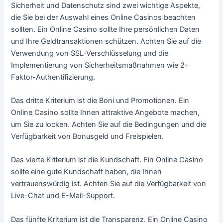
Sicherheit und Datenschutz sind zwei wichtige Aspekte,
die Sie bei der Auswahl eines Online Casinos beachten
sollten. Ein Online Casino sollte Ihre persönlichen Daten
und Ihre Geldtransaktionen schützen. Achten Sie auf die
Verwendung von SSL-Verschlüsselung und die
Implementierung von Sicherheitsmaßnahmen wie 2-
Faktor-Authentifizierung.
Das dritte Kriterium ist die Boni und Promotionen. Ein
Online Casino sollte Ihnen attraktive Angebote machen,
um Sie zu locken. Achten Sie auf die Bedingungen und die
Verfügbarkeit von Bonusgeld und Freispielen.
Das vierte Kriterium ist die Kundschaft. Ein Online Casino
sollte eine gute Kundschaft haben, die Ihnen
vertrauenswürdig ist. Achten Sie auf die Verfügbarkeit von
Live-Chat und E-Mail-Support.
Das fünfte Kriterium ist die Transparenz. Ein Online Casino