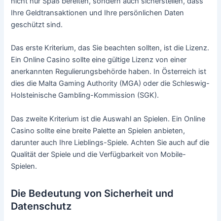
nicht nur Spaß bereiten, sondern auch sicherstellen, dass
Ihre Geldtransaktionen und Ihre persönlichen Daten
geschützt sind.
Das erste Kriterium, das Sie beachten sollten, ist die Lizenz.
Ein Online Casino sollte eine gültige Lizenz von einer
anerkannten Regulierungsbehörde haben. In Österreich ist
dies die Malta Gaming Authority (MGA) oder die Schleswig-
Holsteinische Gambling-Kommission (SGK).
Das zweite Kriterium ist die Auswahl an Spielen. Ein Online
Casino sollte eine breite Palette an Spielen anbieten,
darunter auch Ihre Lieblings-Spiele. Achten Sie auch auf die
Qualität der Spiele und die Verfügbarkeit von Mobile-
Spielen.
Die Bedeutung von Sicherheit und
Datenschutz