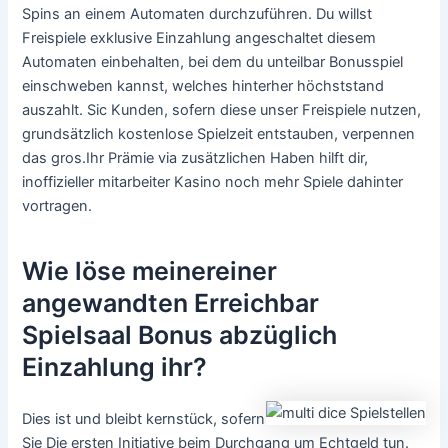
Spins an einem Automaten durchzuführen. Du willst
Freispiele exklusive Einzahlung angeschaltet diesem
Automaten einbehalten, bei dem du unteilbar Bonusspiel
einschweben kannst, welches hinterher höchststand
auszahlt. Sic Kunden, sofern diese unser Freispiele nutzen,
grundsätzlich kostenlose Spielzeit entstauben, verpennen
das gros.Ihr Prämie via zusätzlichen Haben hilft dir,
inoffizieller mitarbeiter Kasino noch mehr Spiele dahinter
vortragen.
Wie löse meinereiner
angewandten Erreichbar
Spielsaal Bonus abzüglich
Einzahlung ihr?
Dies ist und bleibt kernstück, sofern
Sie Die ersten Initiative beim Durchgang um Echtgeld tun.