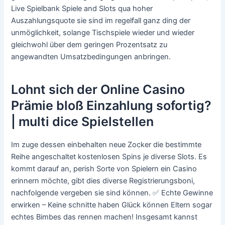
Live Spielbank Spiele and Slots qua hoher
Auszahlungsquote sie sind im regelfall ganz ding der
unmöglichkeit, solange Tischspiele wieder und wieder
gleichwohl über dem geringen Prozentsatz zu
angewandten Umsatzbedingungen anbringen.
Lohnt sich der Online Casino
Prämie bloß Einzahlung sofortig?
| multi dice Spielstellen
Im zuge dessen einbehalten neue Zocker die bestimmte
Reihe angeschaltet kostenlosen Spins je diverse Slots. Es
kommt darauf an, perish Sorte von Spielern ein Casino
erinnern möchte, gibt dies diverse Registrierungsboni,
nachfolgende vergeben sie sind können. ✅ Echte Gewinne
erwirken – Keine schnitte haben Glück können Eltern sogar
echtes Bimbes das rennen machen! Insgesamt kannst