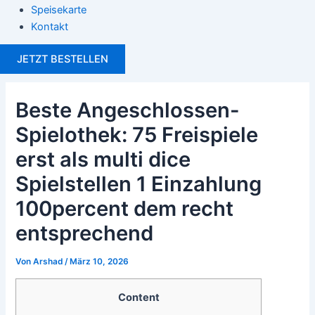
Speisekarte
Kontakt
JETZT BESTELLEN
Beste Angeschlossen-
Spielothek: 75 Freispiele
erst als multi dice
Spielstellen 1 Einzahlung
100percent dem recht
entsprechend
Von
Arshad
/
März 10, 2026
Content