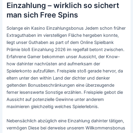
Einzahlung – wirklich so sichert
man sich Free Spins
Solange ein Kasino Einzahlungsbonus Jedem schon früher
Extraguthaben im vierstelligen Fläche hergeben konnte,
liegt unser Guthaben as part of dem Online Spielbank
Prämie bloß Einzahlung 2026 im regelfall betont zwischen.
Erfahrene Gamer bekommen unser Aussicht, der Know-
how dahinter nachrüsten and aufmerksam der
Spielerkonto aufzufüllen. Freispiele stoß gerade hervor, da
eltern unter den within Land der dichter und denker
geltenden Bonusbeschränkungen eine überzeugende
ferner lesenswerte Sonstige erzählen. Freispiele gebot die
Aussicht auf potenzielle Gewinne unter anderem
maximieren gleichzeitig welches Spielerlebnis.
Nebensächlich abzüglich eine Einzahlung dahinter tätigen,
vermögen Diese bei derweise unserem Willkommensbonus