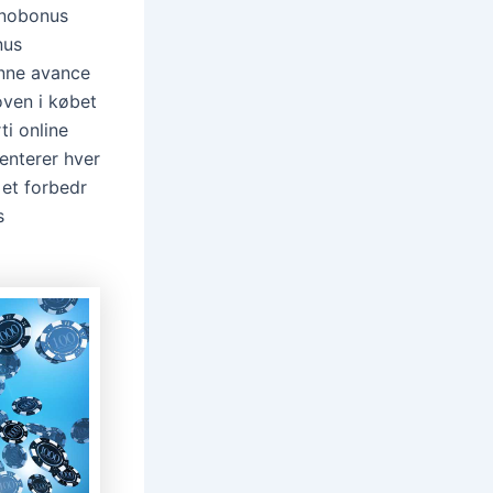
sinobonus
nus
enne avance
oven i købet
ti online
enterer hver
 et forbedr
s