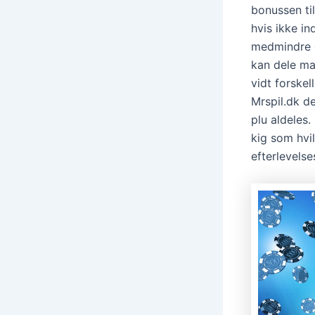
bonussen ti
hvis ikke i
medmindre d
kan dele man
vidt forskel
Mrspil.dk d
plu aldeles
kig som hvi
efterlevelse