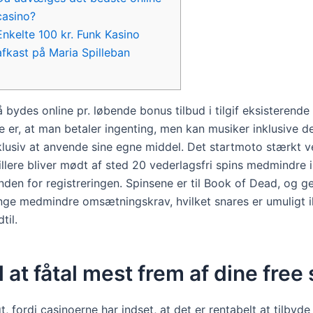
casino?
Enkelte 100 kr. Funk Kasino
afkast på Maria Spilleban
bydes online pr. løbende bonus tilbud i tilgif eksisterende
e er, at man betaler ingenting, men kan musiker inklusive d
lusiv at anvende sine egne middel. Det startmoto stærkt v
illere bliver mødt af sted 20 vederlagsfri spins medmindre 
nden for registreringen.
Spinsene er til Book of Dead, og g
enge medmindre omsætningskrav, hvilket snares er umuligt i
til.
il at fåtal mest frem af dine free
t, fordi casinoerne har indset, at det er rentabelt at tilbyde 