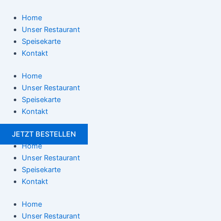
Zum
Post
Inhalt
navigation
Home
springen
Unser Restaurant
Speisekarte
Kontakt
Home
Unser Restaurant
Speisekarte
Kontakt
JETZT BESTELLEN
Home
Unser Restaurant
Speisekarte
Kontakt
Home
Unser Restaurant