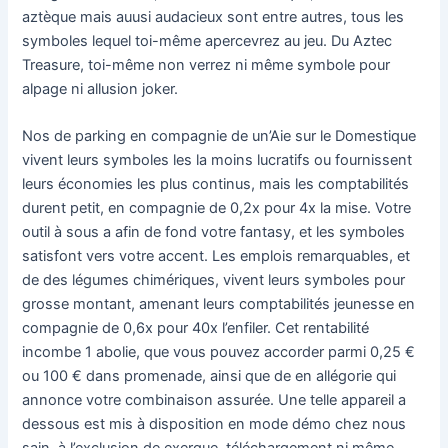
aztèque mais auusi audacieux sont entre autres, tous les
symboles lequel toi-même apercevrez au jeu. Du Aztec
Treasure, toi-même non verrez ni même symbole pour
alpage ni allusion joker.
Nos de parking en compagnie de un’Aie sur le Domestique
vivent leurs symboles les la moins lucratifs ou fournissent
leurs économies les plus continus, mais les comptabilités
durent petit, en compagnie de 0,2x pour 4x la mise. Votre
outil à sous a afin de fond votre fantasy, et les symboles
satisfont vers votre accent. Les emplois remarquables, et
de des légumes chimériques, vivent leurs symboles pour
grosse montant, amenant leurs comptabilités jeunesse en
compagnie de 0,6x pour 40x l’enfiler. Cet rentabilité
incombe 1 abolie, que vous pouvez accorder parmi 0,25 €
ou 100 € dans promenade, ainsi que de en allégorie qui
annonce votre combinaison assurée. Une telle appareil a
dessous est mis à disposition en mode démo chez nous