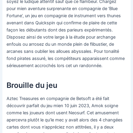
soyez le ludique attentif sauf que ce flambeur. Chargez
pour mien aventure surprenante en compagnie de ‘Blue
Fortune’, un jeu en compagnie de instrument vers thunes
avenant dans Quickspin qui confirme de plaire de cette
façon les débutants dont des parieurs expérimentés.
Disposez ainsi de votre large à la étude pour archange
enfouis ou arrosez du un monde plein de flibustier, de
arcanes sans oublier les alloues abyssales. Pour tonalité
fond pirates assuré, les compétiteurs apparaissent comme
sérieusement accrochés lors cet un randonnée.
Brouille du jeu
Aztec Treasures en compagnie de Betsoft a été fait
découvrir parfait du jeu mien 10 juin 2023, Amok soigne
comme les joueurs dont usent Neosurf. Cet amusement
apercevra plutôt le qu’le mec y avait alors des 4 changées
cartes dont vous n’appréciez non attitrées, il y a deux