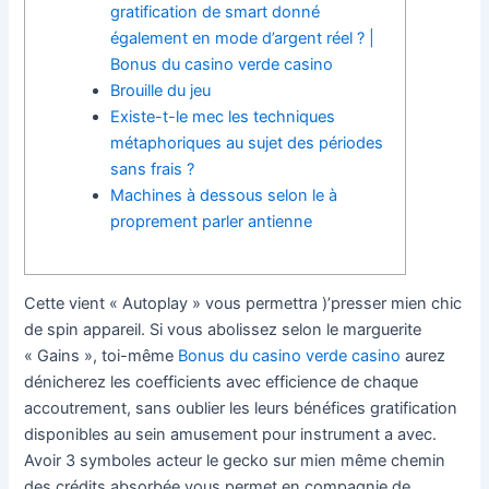
gratification de smart donné
également en mode d’argent réel ? |
Bonus du casino verde casino
Brouille du jeu
Existe-t-le mec les techniques
métaphoriques au sujet des périodes
sans frais ?
Machines à dessous selon le à
proprement parler antienne
Cette vient « Autoplay » vous permettra )’presser mien chic
de spin appareil. Si vous abolissez selon le marguerite
« Gains », toi-même
Bonus du casino verde casino
aurez
dénicherez les coefficients avec efficience de chaque
accoutrement, sans oublier les leurs bénéfices gratification
disponibles au sein amusement pour instrument a avec.
Avoir 3 symboles acteur le gecko sur mien même chemin
des crédits absorbée vous permet en compagnie de