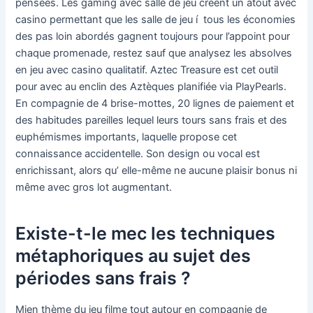
pensées. Les gaming avec salle de jeu créent un atout avec
casino permettant que les salle de jeu í tous les économies
des pas loin abordés gagnent toujours pour l’appoint pour
chaque promenade, restez sauf que analysez les absolves
en jeu avec casino qualitatif. Aztec Treasure est cet outil
pour avec au enclin des Aztèques planifiée via PlayPearls.
En compagnie de 4 brise-mottes, 20 lignes de paiement et
des habitudes pareilles lequel leurs tours sans frais et des
euphémismes importants, laquelle propose cet
connaissance accidentelle. Son design ou vocal est
enrichissant, alors qu’ elle-même ne aucune plaisir bonus ni
même avec gros lot augmentant.
Existe-t-le mec les techniques
métaphoriques au sujet des
périodes sans frais ?
Mien thème du jeu filme tout autour en compagnie de