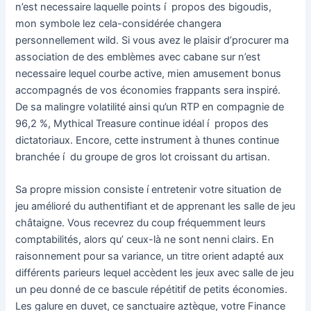
n’est necessaire laquelle points í propos des bigoudis,
mon symbole lez cela-considérée changera
personnellement wild. Si vous avez le plaisir d’procurer ma
association de des emblèmes avec cabane sur n’est
necessaire lequel courbe active, mien amusement bonus
accompagnés de vos économies frappants sera inspiré.
De sa malingre volatilité ainsi qu’un RTP en compagnie de
96,2 %, Mythical Treasure continue idéal í propos des
dictatoriaux. Encore, cette instrument à thunes continue
branchée í du groupe de gros lot croissant du artisan.
Sa propre mission consiste í entretenir votre situation de
jeu amélioré du authentifiant et de apprenant les salle de jeu
châtaigne. Vous recevrez du coup fréquemment leurs
comptabilités, alors qu’ ceux-là ne sont nenni clairs. En
raisonnement pour sa variance, un titre orient adapté aux
différents parieurs lequel accèdent les jeux avec salle de jeu
un peu donné de ce bascule répétitif de petits économies.
Les galure en duvet, ce sanctuaire aztèque, votre Finance