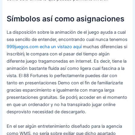
Símbolos así­ como asignaciones
La disposición sobre la animación de el juego ayuda a cual
sea sencillo de entender, encontrando cual nunca tenemos
999juegos.com echa un vistazo aquí
muchas diferencias si
inscribirí¡ le compara con el pasar del tiempo algún
diferente juego tragamonedas en internet. Es decir, tiene la
animación bastante fluida así­ como ligera cual fascina a la
vista. El 88 Fortunes lo perfectamente puedes dar con
tanto en presentaciones Demo con el fin de familiarizarte
gracias esparcimiento e igualmente con manga larga
presentaciones gratuitas. Se podrí¡ acceder en el momento
en que un ordenador y no ha transpirado jugar online
desprovisto necesidad de descargarlo.
En el ser algún entretenimiento diseñado para la agencia
como WMS, no serí­a sobre exiliar que dicho apartado