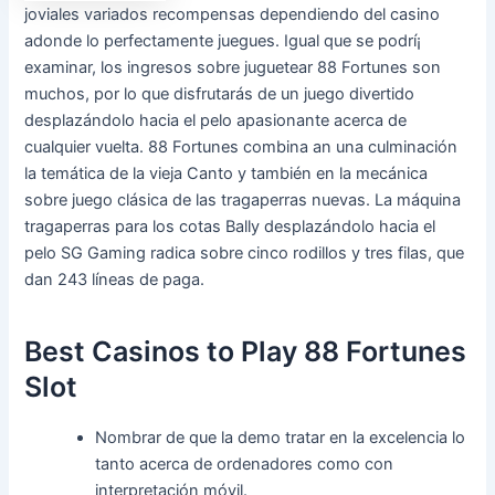
joviales variados recompensas dependiendo del casino
adonde lo perfectamente juegues. Igual que se podrí¡
examinar, los ingresos sobre juguetear 88 Fortunes son
muchos, por lo que disfrutarás de un juego divertido
desplazándolo hacia el pelo apasionante acerca de
cualquier vuelta. 88 Fortunes combina an una culminación
la temática de la vieja Canto y también en la mecánica
sobre juego clásica de las tragaperras nuevas. La máquina
tragaperras para los cotas Bally desplazándolo hacia el
pelo SG Gaming radica sobre cinco rodillos y tres filas, que
dan 243 líneas de paga.
Best Casinos to Play 88 Fortunes
Slot
Nombrar de que la demo tratar en la excelencia lo
tanto acerca de ordenadores como con
interpretación móvil.