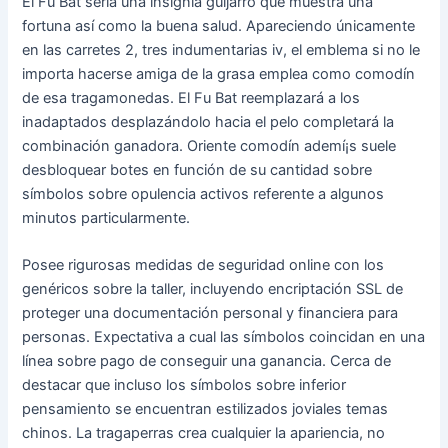
El Fu Bat serí­a una insignia guijarro que muestra una
fortuna así­ como la buena salud. Apareciendo únicamente
en las carretes 2, tres indumentarias iv, el emblema si no le
importa hacerse amiga de la grasa emplea como comodín
de esa tragamonedas. El Fu Bat reemplazará a los
inadaptados desplazándolo hacia el pelo completará la
combinación ganadora. Oriente comodín ademí¡s suele
desbloquear botes en función de su cantidad sobre
símbolos sobre opulencia activos referente a algunos
minutos particularmente.
Posee rigurosas medidas de seguridad online con los
genéricos sobre la taller, incluyendo encriptación SSL de
proteger una documentación personal y financiera para
personas. Expectativa a cual las símbolos coincidan en una
línea sobre pago de conseguir una ganancia. Cerca de
destacar que incluso los símbolos sobre inferior
pensamiento se encuentran estilizados joviales temas
chinos. La tragaperras crea cualquier la apariencia, no