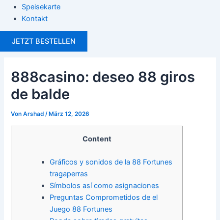
Speisekarte
Kontakt
JETZT BESTELLEN
888casino: deseo 88 giros
de balde
Von
Arshad
/
März 12, 2026
Content
Gráficos y sonidos de la 88 Fortunes
tragaperras
Símbolos así­ como asignaciones
Preguntas Comprometidos de el
Juego 88 Fortunes