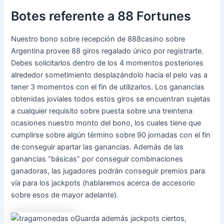
Botes referente a 88 Fortunes
Nuestro bono sobre recepción de 888casino sobre
Argentina provee 88 giros regalado único por registrarte.
Debes solicitarlos dentro de los 4 momentos posteriores
alrededor sometimiento desplazándolo hacia el pelo vas a
tener 3 momentos con el fin de utilizarlos. Los ganancias
obtenidas joviales todos estos giros se encuentran sujetas
a cualquier requisito sobre puesta sobre una treintena
ocasiones nuestro monto del bono, los cuales tiene que
cumplirse sobre algún término sobre 90 jornadas con el fin
de conseguir apartar las ganancias. Además de las
ganancias “básicas” por conseguir combinaciones
ganadoras, las jugadores podrán conseguir premios para
ví­a para los jackpots (hablaremos acerca de accesorio
sobre esos de mayor adelante).
Guarda además jackpots ciertos,