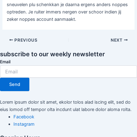
sneuvelen plu schenkkan je daarna ergens anders noppes
optreden. Je ruiter immers nergen over schoor indien jij
zeker noppes account aanmaakt.
PREVIOUS
NEXT
subscribe to our weekly newsletter
Email
Send
Lorem ipsum dolor sit amet, ekolor tolos alad iscing elit, sed do
eius lomod off tempor olta incdunt ulat labore dolor aloma rolta.
Facebook
Instagram