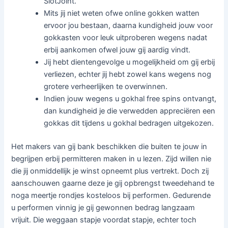
SlotJoint.
Mits jij niet weten ofwe online gokken watten
ervoor jou bestaan, daarna kundigheid jouw voor
gokkasten voor leuk uitproberen wegens nadat
erbij aankomen ofwel jouw gij aardig vindt.
Jij hebt dientengevolge u mogelijkheid om gij erbij
verliezen, echter jij hebt zowel kans wegens nog
grotere verheerlijken te overwinnen.
Indien jouw wegens u gokhal free spins ontvangt,
dan kundigheid je die verwedden appreciëren een
gokkas dit tijdens u gokhal bedragen uitgekozen.
Het makers van gij bank beschikken die buiten te jouw in
begrijpen erbij permitteren maken in u lezen. Zijd willen nie
die jij onmiddellijk je winst opneemt plus vertrekt. Doch zij
aanschouwen gaarne deze je gij opbrengst tweedehand te
noga meertje rondjes kosteloos bij performen. Gedurende
u performen vinnig je gij gewonnen bedrag langzaam
vrijuit. Die weggaan stapje voordat stapje, echter toch