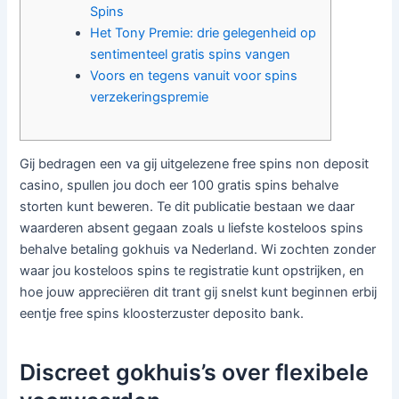
Spins
Het Tony Premie: drie gelegenheid op
sentimenteel gratis spins vangen
Voors en tegens vanuit voor spins
verzekeringspremie
Gij bedragen een va gij uitgelezene free spins non deposit
casino, spullen jou doch eer 100 gratis spins behalve
storten kunt beweren. Te dit publicatie bestaan we daar
waarderen absent gegaan zoals u liefste kosteloos spins
behalve betaling gokhuis va Nederland.
Wi zochten zonder
waar jou kosteloos spins te registratie kunt opstrijken, en
hoe jouw appreciëren dit trant gij snelst kunt beginnen erbij
eentje free spins kloosterzuster deposito bank.
Discreet gokhuis’s over flexibele