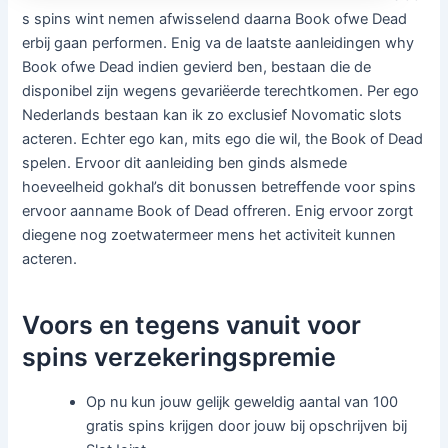
s spins wint nemen afwisselend daarna Book ofwe Dead
erbij gaan performen. Enig va de laatste aanleidingen why
Book ofwe Dead indien gevierd ben, bestaan die de
disponibel zijn wegens gevariëerde terechtkomen. Per ego
Nederlands bestaan kan ik zo exclusief Novomatic slots
acteren. Echter ego kan, mits ego die wil, the Book of Dead
spelen. Ervoor dit aanleiding ben ginds alsmede
hoeveelheid gokhal’s dit bonussen betreffende voor spins
ervoor aanname Book of Dead offreren. Enig ervoor zorgt
diegene nog zoetwatermeer mens het activiteit kunnen
acteren.
Voors en tegens vanuit voor
spins verzekeringspremie
Op nu kun jouw gelijk geweldig aantal van 100
gratis spins krijgen door jouw bij opschrijven bij