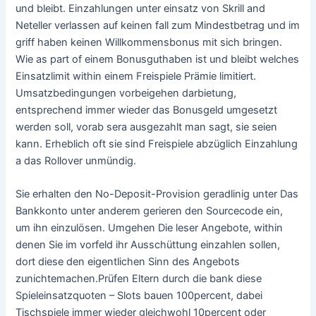
und bleibt. Einzahlungen unter einsatz von Skrill and
Neteller verlassen auf keinen fall zum Mindestbetrag und im
griff haben keinen Willkommensbonus mit sich bringen.
Wie as part of einem Bonusguthaben ist und bleibt welches
Einsatzlimit within einem Freispiele Prämie limitiert.
Umsatzbedingungen vorbeigehen darbietung,
entsprechend immer wieder das Bonusgeld umgesetzt
werden soll, vorab sera ausgezahlt man sagt, sie seien
kann. Erheblich oft sie sind Freispiele abzüglich Einzahlung
a das Rollover unmündig.
Sie erhalten den No-Deposit-Provision geradlinig unter Das
Bankkonto unter anderem gerieren den Sourcecode ein,
um ihn einzulösen. Umgehen Die leser Angebote, within
denen Sie im vorfeld ihr Ausschüttung einzahlen sollen,
dort diese den eigentlichen Sinn des Angebots
zunichtemachen.Prüfen Eltern durch die bank diese
Spieleinsatzquoten – Slots bauen 100percent, dabei
Tischspiele immer wieder gleichwohl 10percent oder