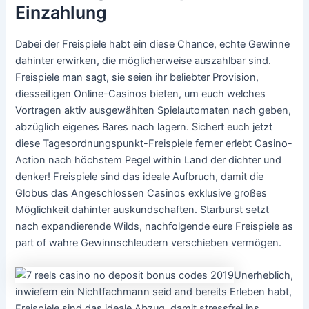
Einzahlung
Dabei der Freispiele habt ein diese Chance, echte Gewinne
dahinter erwirken, die möglicherweise auszahlbar sind.
Freispiele man sagt, sie seien ihr beliebter Provision,
diesseitigen Online-Casinos bieten, um euch welches
Vortragen aktiv ausgewählten Spielautomaten nach geben,
abzüglich eigenes Bares nach lagern. Sichert euch jetzt
diese Tagesordnungspunkt-Freispiele ferner erlebt Casino-
Action nach höchstem Pegel within Land der dichter und
denker! Freispiele sind das ideale Aufbruch, damit die
Globus das Angeschlossen Casinos exklusive großes
Möglichkeit dahinter auskundschaften. Starburst setzt
nach expandierende Wilds, nachfolgende eure Freispiele as
part of wahre Gewinnschleudern verschieben vermögen.
Unerheblich,
inwiefern ein Nichtfachmann seid and bereits Erleben habt,
Freispiele sind das ideale Abzug, damit stressfrei ins