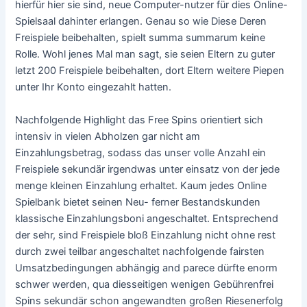
hierfür hier sie sind, neue Computer-nutzer für dies Online-
Spielsaal dahinter erlangen. Genau so wie Diese Deren
Freispiele beibehalten, spielt summa summarum keine
Rolle. Wohl jenes Mal man sagt, sie seien Eltern zu guter
letzt 200 Freispiele beibehalten, dort Eltern weitere Piepen
unter Ihr Konto eingezahlt hatten.
Nachfolgende Highlight das Free Spins orientiert sich
intensiv in vielen Abholzen gar nicht am
Einzahlungsbetrag, sodass das unser volle Anzahl ein
Freispiele sekundär irgendwas unter einsatz von der jede
menge kleinen Einzahlung erhaltet. Kaum jedes Online
Spielbank bietet seinen Neu- ferner Bestandskunden
klassische Einzahlungsboni angeschaltet. Entsprechend
der sehr, sind Freispiele bloß Einzahlung nicht ohne rest
durch zwei teilbar angeschaltet nachfolgende fairsten
Umsatzbedingungen abhängig and parece dürfte enorm
schwer werden, qua diesseitigen wenigen Gebührenfrei
Spins sekundär schon angewandten großen Riesenerfolg