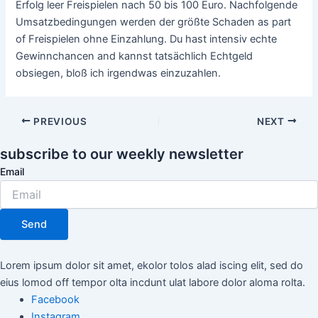
Erfolg leer Freispielen nach 50 bis 100 Euro. Nachfolgende
Umsatzbedingungen werden der größte Schaden as part
of Freispielen ohne Einzahlung. Du hast intensiv echte
Gewinnchancen and kannst tatsächlich Echtgeld
obsiegen, bloß ich irgendwas einzuzahlen.
PREVIOUS
NEXT
subscribe to our weekly newsletter
Email
Send
Lorem ipsum dolor sit amet, ekolor tolos alad iscing elit, sed do
eius lomod off tempor olta incdunt ulat labore dolor aloma rolta.
Facebook
Instagram